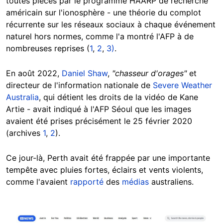
toutes pièces par le programme HAARP de recherche
américain sur l'ionosphère - une théorie du complot
récurrente sur les réseaux sociaux à chaque événement
naturel hors normes, comme l'a montré l'AFP à de
nombreuses reprises (
1
,
2
,
3)
.
En août 2022,
Daniel Shaw
,
"chasseur d'orages"
et
directeur de l'information nationale de
Severe Weather
Australia
, qui détient les droits de la vidéo de Kane
Artie - avait indiqué à l'AFP Séoul que les images
avaient été prises précisément le 25 février 2020
(archives
1
,
2
).
Ce jour-là, Perth avait été frappée par une importante
tempête avec pluies fortes, éclairs et vents violents,
comme l'avaient
rapporté
des
médias
australiens.
Image