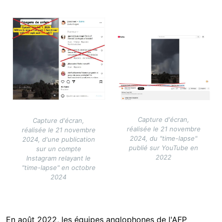
Image
Image
Capture d'écran,
Capture d'écran,
réalisée le 21 novembre
réalisée le 21 novembre
2024, du "time-lapse"
2024, d'une publication
publié sur YouTube en
sur un compte
2022
Instagram relayant le
"time-lapse" en octobre
2024
En août 2022, les équipes anglophones de l'AFP