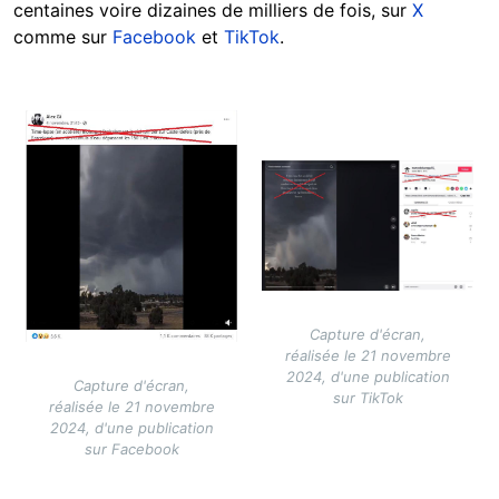
centaines voire dizaines de milliers de fois, sur
X
comme sur
Facebook
et
TikTok
.
Image
Image
Capture d'écran,
réalisée le 21 novembre
2024, d'une publication
Capture d'écran,
sur TikTok
réalisée le 21 novembre
2024, d'une publication
sur Facebook