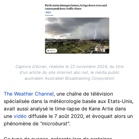
Capture d'écran, réalisée le 22 novembre 2024, du titre
d'un article du site internet abc.net, le média public
australien Australian Broadcasting Corporation
The Weather Channel
, une chaîne de télévision
spécialisée dans la météorologie basée aux Etats-Unis,
avait aussi analysé le time-lapse de Kane Artie dans
une
vidéo
diffusée le 7 août 2020, et évoquait alors un
phénomène de
"microburst"
.
Ce type de nuages, présents lors de certaines