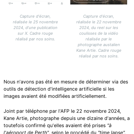
Capture d'écran,
Capture d'écran,
réalisée le 25 novembre
réalisée le 22 novembre
2024, d'une publication
2024, du reel sur les
sur X. Cadre rouge
coulisses de la vidéo
réalisé par nos soins.
réalisée par le
photographe austalien
Kane Artie. Cadre rouge
réalisé par nos soins.
Nous n'avons pas été en mesure de déterminer via des
outils de détection d'intelligence artificielle si les
images avaient été modifiées artificiellement.
Joint par téléphone par l'AFP le 22 novembre 2024,
Kane Artie, photographe depuis une dizaine d'années, a
toutefois confirmé qu'elles avaient été prises
"à
l'aéroport de Perth"
, selon le procédé du
"time lapse",