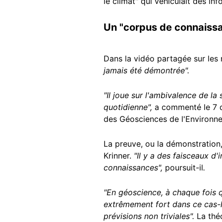
le climat" qui véhiculait des i
Un "corpus de connaissa
Dans la vidéo partagée sur les 
jamais été démontrée".
"Il joue sur l'ambivalence de la 
quotidienne",
a commenté le 7
des Géosciences de l'Environn
La preuve, ou la démonstration, 
Krinner.
"Il y a des faisceaux d
connaissances",
poursuit-il
.
"En géoscience, à chaque fois 
extrêmement fort dans ce cas-là
prévisions non triviales".
La thé