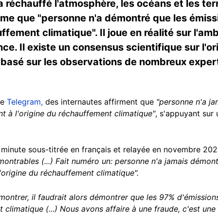
 réchauffé l'atmosphère, les océans et les terr
irme que "personne n'a démontré que les émi
uffement climatique". Il joue en réalité sur l'am
ce. Il existe un consensus scientifique sur l'o
basé sur les observations de nombreux expert
re
Telegram,
des internautes affirment que
"personne n'a ja
 à l'origine du réchauffement climatique"
, s'appuyant sur
minute sous-titrée en français et relayée en novembre 2022
démontrables (...) Fait numéro un: personne n'a jamais démo
origine du réchauffement climatique".
montrer, il faudrait alors démontrer que les 97% d'émissions
 climatique (...) Nous avons affaire à une fraude, c'est une 