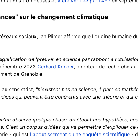
nformations trompeuses et
a été vérifiée par l'AFP
en septemb
nces" sur le changement climatique
réseaux sociaux, Ian Plimer affirme que l'origine humaine 
signification de 'preuve' en science par rapport à l'utilisat
 décembre 2022
Gerhard Krinner
, directeur de recherche au 
ement de Grenoble.
au sens strict,
"n'existent pas en science, à part en mathé
'indices qui peuvent être cohérents avec une théorie et qui 
qu'on observe quelque chose, on établit une hypothèse, une
. C'est un corpus d'idées qui va permettre d'expliquer ce 
orie - qui est
l'aboutissement d'une enquête scientifique
- d