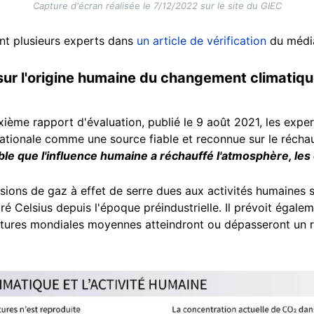
Capture d'écran réalisée le 7/12/2022 sur le site du GIEC
nt plusieurs experts dans
un article de vérification
du média
sur l'origine humaine du changement climatiq
xième rapport d'évaluation, publié le 9 août 2021, les expe
ationale comme une source fiable et reconnue sur le réchau
ble que l'influence humaine a réchauffé l'atmosphère, les 
sions de gaz à effet de serre dues aux activités humaines 
ré Celsius depuis l'époque préindustrielle. Il prévoit égal
tures mondiales moyennes atteindront ou dépasseront un r