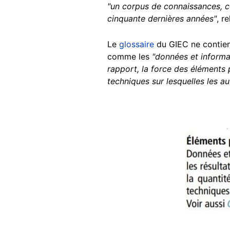
"un corpus de connaissances, co
cinquante dernières années"
, r
Le
glossaire
du GIEC ne contient
comme les
"données et informat
rapport, la force des éléments p
techniques sur lesquelles les a
Image