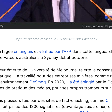
Capture d'écran réalisée le 07/12/2022 sur Facebook
artagée
en anglais
et
vérifiée par l'AFP
dans cette langue. El
ervateurs australiens à Sydney début octobre.
ur émérite de l'Université de Melbourne, rejette le consensu
ique. Il a travaillé pour des entreprises minières, comme r
 l'environnement
DeSmog
. En 2020, il
a été épinglé
par le Co
es de pratique des médias, pour ses propos trompeurs sur 
ées plusieurs fois par des sites de fact-checking, comme
Cl
t fait partie des 1200 signataires (davantage aujourd'hui) d