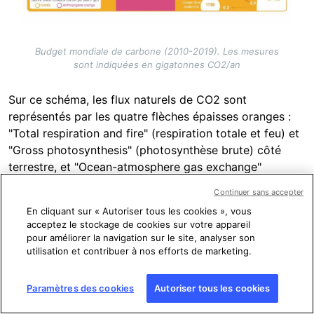
Budget mondiale de carbone (2010-2019). Les mesures
sont indiquées en gigatonnes CO2/an
Sur ce schéma, les flux naturels de CO2 sont
représentés par les quatre flèches épaisses oranges :
"Total respiration and fire" (respiration totale et feu) et
"Gross photosynthesis" (photosynthèse brute) côté
terrestre, et "Ocean-atmosphere gas exchange"
(échanges de gaz océan-atmosphère) côté océanique.
Continuer sans accepter
En cliquant sur « Autoriser tous les cookies », vous
"Ce sont des flux importants, mais ils se compensent",
acceptez le stockage de cookies sur votre appareil
explique Gerhard Krinner. Entre d'autres termes, les
pour améliorer la navigation sur le site, analyser son
utilisation et contribuer à nos efforts de marketing.
échanges naturels de CO2, en orange, s'équilibrent
naturellement.
"C'est pour ça que pendant 10 000 ans
avant la période industrielle, la concentration de CO2
Paramètres des cookies
Autoriser tous les cookies
dans l'atmosphère était stable, proche de 280 ppmv