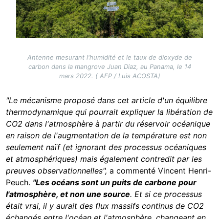
Antenne mesurant l'humidité et le taux de dioxyde de
carbon dans la mangrove Juan Diaz, au Panama, le 14
mars 2022. ( AFP / Luis ACOSTA)
"Le mécanisme proposé dans cet article d'un équilibre
thermodynamique qui pourrait expliquer la libération de
CO2 dans l'atmosphère à partir du réservoir océanique
en raison de l'augmentation de la température est non
seulement naïf (et ignorant des processus océaniques
et atmosphériques) mais également contredit par les
preuves observationnelles",
a commenté Vincent Henri-
Peuch.
"Les océans sont un puits de carbone pour
l'atmosphère, et non une source
. Et si ce processus
était vrai, il y aurait des flux massifs continus de CO2
échangés entre l'océan et l'atmosphère, changeant en