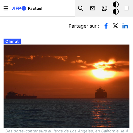
Aller au contenu principal
Mode
Factuel
Search
sombre
Onglets principaux
Partager sur :
Climat
Des porte-conteneurs au large de Los Angeles, en Californie, le 4