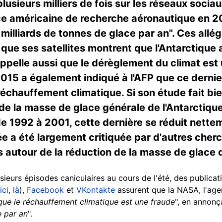
usieurs milliers de fois sur les réseaux sociau
nce américaine de recherche aéronautique en 20
milliards de tonnes de glace par an". Ces allég
que ses satellites montrent que l'Antarctique
ppelle aussi que le dérèglement du climat est u
e 2015 a également indiqué à l'AFP que ce der
réchauffement climatique. Si son étude fait bi
 la masse de glace générale de l'Antarctique 
e 1992 à 2001, cette dernière se réduit netteme
e a été largement critiquée par d'autres cherch
 autour de la réduction de la masse de glace d
sieurs épisodes caniculaires au cours de l'été, des publicat
ici
,
là
),
Facebook
et
VKontakte
assurent que la NASA, l'age
que le réchauffement climatique est une fraude
", en annonç
e par an
".