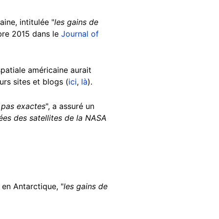
ne, intitulée "
les gains de
obre 2015 dans le
Journal of
patiale américaine aurait
urs sites et blogs (
ici
,
là
).
t pas exactes
", a assuré un
ées des satellites de la NASA
 en Antarctique, "
les gains de