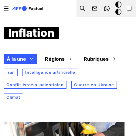
Aller au contenu principal
Mode
Factuel
Search
sombre
Inflation
À la une
Régions
Rubriques
Iran
Intelligence artificielle
Conflit israélo-palestinien
Guerre en Ukraine
Climat
Image