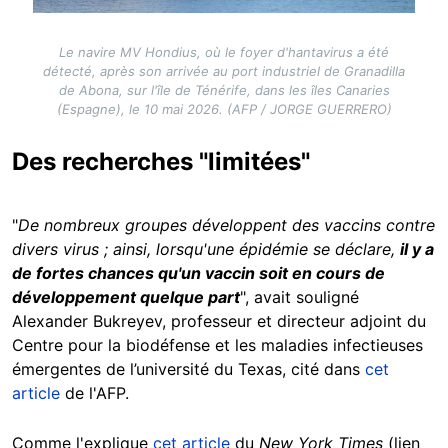
Le navire MV Hondius, où le foyer d'hantavirus a été
détecté, après son arrivée au port industriel de Granadilla
de Abona, sur l'île de Ténérife, dans les îles Canaries
(Espagne), le 10 mai 2026. (AFP / JORGE GUERRERO)
Des recherches "limitées"
"
De nombreux groupes développent des vaccins contre
divers virus ; ainsi, lorsqu'une épidémie se déclare,
il y a
de fortes chances qu'un vaccin soit en cours de
développement quelque part
", avait souligné
Alexander Bukreyev, professeur et directeur adjoint du
Centre pour la biodéfense et les maladies infectieuses
émergentes de l’université du Texas, cité dans
cet
article
de l'AFP.
Comme l'explique
cet article
du
New York Times
(lien