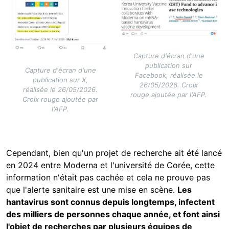
Capture d'écran d'une
publication sur
Capture d'écran d'une
Facebook, réalisée le
publication sur X,
26/05/2026. Croix
réalisée le 26/05/2026.
rouge ajoutée par l'AFP.
Croix rouge ajoutée par
l'AFP.
Cependant, bien qu'un projet de recherche ait été lancé
en 2024 entre Moderna et l'université de Corée, cette
information n'était pas cachée et cela ne prouve pas
que l'alerte sanitaire est une mise en scène.
Les
hantavirus sont connus depuis longtemps, infectent
des milliers de personnes chaque année, et font ainsi
l'objet de recherches par plusieurs équipes de