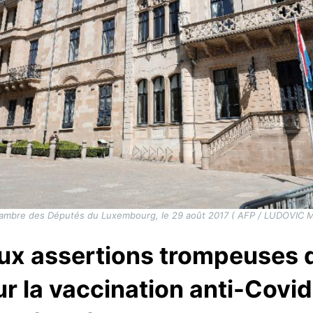
ambre des Députés du Luxembourg, le 29 août 2017 ( AFP / LUDOVIC 
aux assertions trompeuses d
r la vaccination anti-Covi