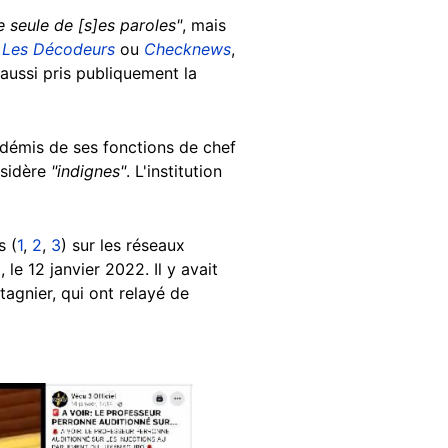
e seule de [s]es paroles"
, mais
e
Les Décodeurs
ou
Checknews
,
 aussi pris publiquement la
 démis de ses fonctions de chef
nsidère
"indignes"
. L'institution
s (
1
,
2
,
3
) sur les réseaux
e 12 janvier 2022. Il y avait
agnier, qui ont relayé de