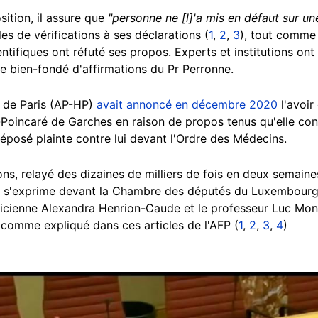
ition, il assure que
"personne ne [l]'a mis en défaut sur un
les de vérifications à ses déclarations (
1
,
2
,
3
), tout comm
tifiques ont réfuté ses propos. Experts et institutions ont
e bien-fondé d'affirmations du Pr Perronne.
 de Paris (AP-HP)
avait annoncé en décembre 2020
l'avoir
-Poincaré de Garches en raison de propos tenus qu'elle co
éposé plainte contre lui devant l'Ordre des Médecins.
ns, relayé des dizaines de milliers de fois en deux semaine
e s'exprime devant la Chambre des députés du Luxembourg, l
ticienne Alexandra Henrion-Caude et le professeur Luc Mont
 comme expliqué dans ces articles de l'AFP (
1
,
2
,
3
,
4
)