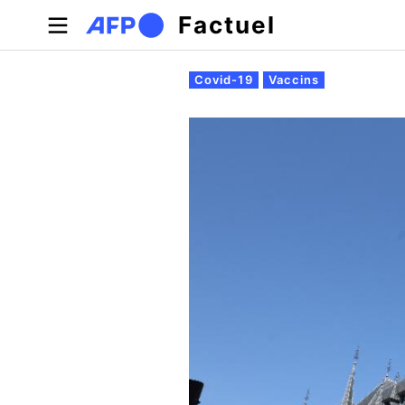
Aller au contenu principal
Factuel
Onglets principaux
Covid-19
Vaccins