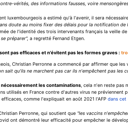
contre-vérités, des informations fausses, voire mensongère
ent luxembourgeois a estimé qu'à l'avenir, il sera nécessaire
ans doute au moins fixer des délais pour la notification de l
rmée de l'identité des trois intervenants français la veille de
se préparer",
a regretté Fernand Etgen.
sont pas efficaces et n'évitent pas les formes graves :
tr
ois, Christian Perronne a commencé par affirmer que les 
on sait qu'ils ne marchent pas car ils n'empêchent pas les 
 nécessairement les contaminations
, cela n'en reste pas 
s utilisés en France contre d'autres virus ne préviennent p
s efficaces, comme l'expliquait en août 2021 l'AFP
dans cet 
Christian Perronne, qui soutient que
"les vaccins n'empêche
Covid ont démontré leur efficacité pour empêcher le dével