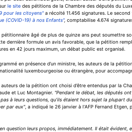
 sur
le site
des pétitions de la Chambre des députés du Lux
9 pour les citoyens"
a récolté 11.456 signatures. Le second t
ue (COVID-19) à nos Enfants"
,
comptabilise 4.674 signature
pétitionnaire âgé de plus de quinze ans peut soumettre s
te dernière formule un avis favorable, que la pétition rempl
tures en 42 jours maximum, un débat public est organisé.
rammé en présence d’un ministre, les auteurs de la pétitio
 nationalité luxembourgeoise ou étrangère, pour accompagne
x auteurs de la pétition ont choisi d’être entendus par la C
aude et Luc Montagnier.
"Pendant le débat, les députés ont
pas à leurs questions, qu'ils étaient hors sujet la plupart 
mer par eux"
, a indiqué le 26 janvier à l'AFP Fernand Etgen,
 question leurs propos, immédiatement. Il était évident, en