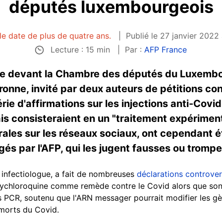
députés luxembourgeois
le date de plus de quatre ans.
Publié le 27 janvier 2022 
Lecture : 15 min
Par :
AFP France
le devant la Chambre des députés du Luxembour
ronne, invité par deux auteurs de pétitions con
érie d'affirmations sur les injections anti-Covid
ais consisteraient en un "traitement expériment
ales sur les réseaux sociaux, ont cependant é
ogés par l'AFP, qui les jugent fausses ou tromp
t infectiologue, a fait de nombreuses
déclarations controve
xychloroquine comme remède contre le Covid alors que son 
sts PCR, soutenu que l'ARN messager pourrait modifier les g
 morts du Covid.