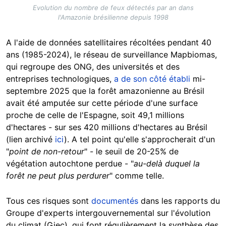
Evolution du nombre de feux détectés par an dans
l'Amazonie brésilienne depuis 1998
A l'aide de données satellitaires récoltées pendant 40
ans (1985-2024), le réseau de surveillance Mapbiomas,
qui regroupe des ONG, des universités et des
entreprises technologiques,
a de son côté établi
mi-
septembre 2025 que la forêt amazonienne au Brésil
avait été amputée sur cette période d'une surface
proche de celle de l'Espagne, soit 49,1 millions
d'hectares - sur ses 420 millions d'hectares au Brésil
(lien archivé
ici
). A tel point qu'elle s'approcherait d'un
"
point de non-retour
" - le seuil de 20-25% de
végétation autochtone perdue - "
au-delà duquel la
forêt ne peut plus perdurer
" comme telle.
Tous ces risques sont
documentés
dans les rapports du
Groupe d'experts intergouvernemental sur l'évolution
du climat (Giec), qui font régulièrement la synthèse des