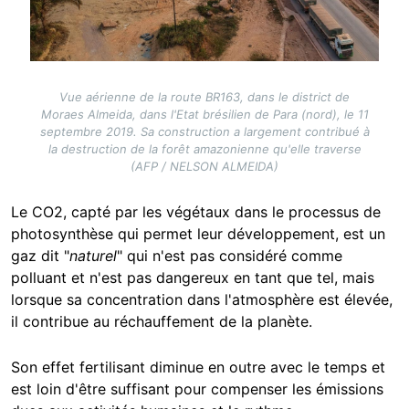
Vue aérienne de la route BR163, dans le district de
Moraes Almeida, dans l'Etat brésilien de Para (nord), le 11
septembre 2019. Sa construction a largement contribué à
la destruction de la forêt amazonienne qu'elle traverse
(AFP / NELSON ALMEIDA)
Le CO2, capté par les végétaux dans le processus de
photosynthèse qui permet leur développement, est un
gaz dit
"
naturel
"
qui n'est pas considéré comme
polluant et n'est pas dangereux en tant que tel, mais
lorsque sa concentration dans l'atmosphère est élevée,
il contribue au réchauffement de la planète.
Son effet fertilisant diminue en outre avec le temps et
est loin d'être suffisant pour compenser les émissions