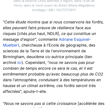
dans la réserve Chico Mendes à Xapuri, dans l'Etat de
l'Acre, dans le nord-ouest du Brésil (Maria Magdalena
Arrellaga / IDB / FACTSTORY)
"
Cette étude montre que si nous conservons les forêts,
elles peuvent faire preuve de résilience face aux
risques
[cités plus haut, NDLR]
, ce qui constitue un
message d'espoir
", commente
Adriane Esquivel-
Muelbert
, chercheuse à l'Ecole de géographie, des
sciences de la Terre et de l'environnement de
Birmingham, deuxième co-autrice principale (lien
archivé
ici
). Cependant, "
nous ne savons pas pour
combien de temps encore ce sera le cas, et il est
extrêmement probable qu'avec beaucoup plus de CO2
dans l'atmosphère, conduisant à des températures en
hausse et un climat extrême, ces forêts seront très
affectées
", ajoute-t-elle.
"
Nous ne savons pas si cette croissance
[accélérée des