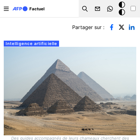
Aller au contenu principal
Mode
Factuel
Search
sombre
Onglets principaux
Partager sur :
Intelligence artificielle
Des guides accompagnés de leurs chameaux cherchent des