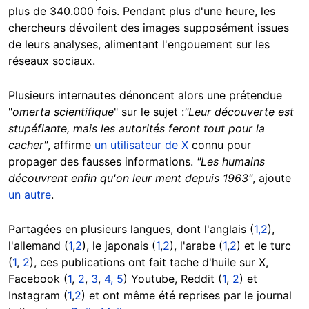
plus de 340.000 fois. Pendant plus d'une heure, les
chercheurs dévoilent des images supposément issues
de leurs analyses, alimentant l'engouement sur les
réseaux sociaux.
Plusieurs internautes dénoncent alors une prétendue
"
omerta scientifique
" sur le sujet :
"Leur découverte est
stupéfiante, mais les autorités feront tout pour la
cacher"
, affirme
un utilisateur de X
connu pour
propager des fausses informations.
"Les humains
découvrent enfin qu'on leur ment depuis 1963"
, ajoute
un autre
.
Partagées en plusieurs langues, dont l'anglais (
1,
2
),
l'allemand (
1
,
2
), le japonais (
1
,
2
), l'arabe (
1
,
2
) et le turc
(
1
,
2
), ces publications ont fait tache d'huile sur X,
Facebook (
1
,
2
,
3
,
4,
5
) Youtube, Reddit (
1
,
2
) et
Instagram (
1
,
2
) et ont même été reprises par le journal