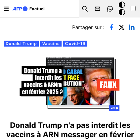
Aller au contenu principal
Mode
Factuel
Search
sombre
Onglets principaux
Partager sur :
Donald Trump
Vaccins
Covid-19
Donald Trump n'a pas interdit les
vaccins à ARN messager en février