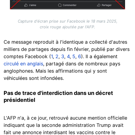
Capture d'écran prise sur Facebook le 18 mars 2025,
croix rouge ajoutée par l'AFP.
Ce message reproduit à l'identique a collecté d'autres
milliers de partages depuis fin février, publié par divers
comptes Facebook (
1
,
2
,
3
,
4
,
5
,
6
). Il a également
circulé en anglais
, partagé dans de nombreux pays
anglophones. Mais les affirmations qui y sont
véhiculées sont infondées.
Pas de trace d'interdiction dans un décret
présidentiel
L'AFP n'a, à ce jour, retrouvé aucune mention officielle
indiquant que la seconde administration Trump avait
fait une annonce interdisant les vaccins contre le