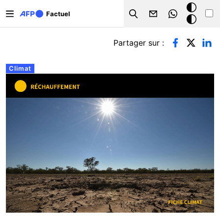
Aller au contenu principal
Mode
Factuel
Search
sombre
Onglets principaux
Partager sur :
Climat