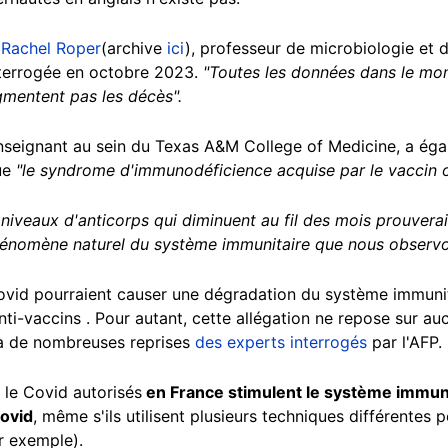
é
Rachel Roper
(archive
ici
), professeur de microbiologie et 
nterrogée en octobre 2023.
"Toutes les données dans le mo
gmentent pas les décès".
enseignant au sein du Texas A&M College of Medicine, a égal
ue
"le syndrome d'immunodéficience acquise par le vaccin ou
s niveaux d'anticorps qui diminuent au fil des mois prouvera
hénomène naturel du système immunitaire que nous observo
Covid pourraient causer une dégradation du système immunit
i-vaccins . Pour autant, cette allégation ne repose sur au
 à de nombreuses reprises
des experts interrogés
par l'AFP.
e le Covid autorisés
en France stimulent le système immuni
Covid
, même s'ils utilisent plusieurs techniques différentes 
r exemple).