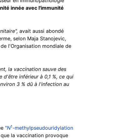
sseur en immunopathologie
nité innée avec l'immunité
itaire",
avait aussi abondé
erme, selon Maja Stanojevic,
 de l'Organisation mondiale de
nt, la vaccination sauve des
d'être inférieur à 0,1 %, ce qui
nviron 3 % dû à l'infection au
1
lée
"
N
-methylpseudouridylation
s que la vaccination provoque