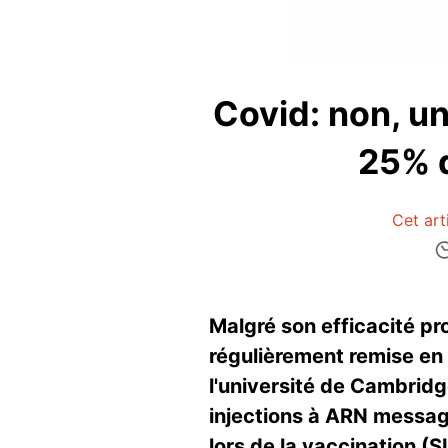
Covid: non, u
25% d
Cet art
Malgré son efficacité pr
régulièrement remise en
l'université de Cambrid
injections à ARN messag
lors de la vaccination (S