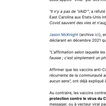
"Il n'y a pas de 'VAID'"
, a réfut
East Carolina aux Etats-Unis i
Covid sauvent des vies et n'au
Jason McKnight
(archive
ici
), 
déclarant en décembre 2021 q
"L'affirmation selon laquelle le
fausse ; c'est simplement un p
Affirmer que les vaccins anti-
récurrente de la communauté ant
aucun sens",
ont déjà expliqué
Au contraire, les vaccins contr
protection contre le virus du 
messager, ou à vecteur viral pa