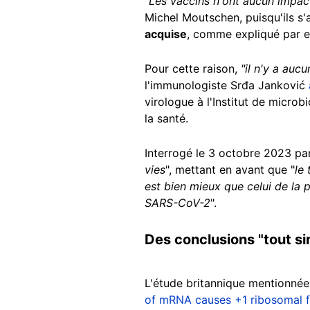
"Les vaccins n'ont aucun impact 
Michel Moutschen, puisqu'ils s
acquise
, comme expliqué par
Pour cette raison,
"il n'y a auc
l'immunologiste Srđa Janković
virologue à l'Institut de micro
la santé.
Interrogé le 3 octobre 2023 par
vies
", mettant en avant que "
le
est bien mieux que celui de la 
SARS-CoV-2
".
Des conclusions "tout s
L'étude britannique mentionnée 
of mRNA causes +1 ribosomal fr