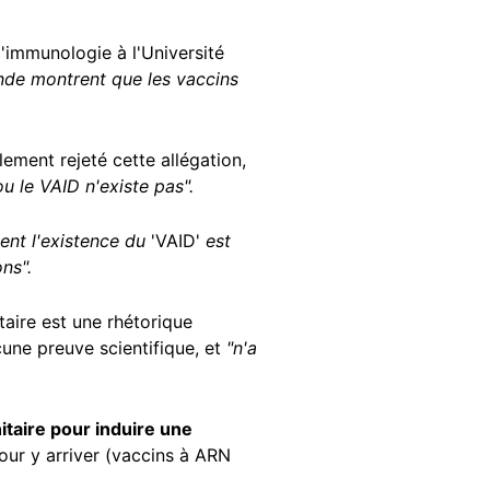
d'immunologie à l'Université
nde montrent que les vaccins
ement rejeté cette allégation,
 le VAID n'existe pas".
ient l'existence du
'VAID'
est
ns".
aire est une rhétorique
cune preuve scientifique, et
"n'a
taire pour induire une
pour y arriver (vaccins à ARN