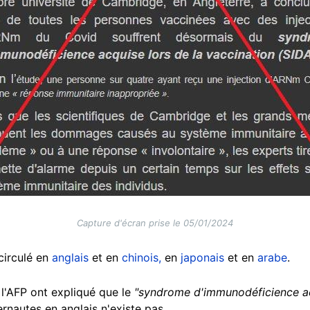
Capture d'écran prise le 05/01/2024
circulé en
anglais
et en
chinois,
en
japonais
et en
arabe
.
 l'AFP ont expliqué que le
"syndrome d'immunodéficience acq
ernautes en anglais n'existe pas.