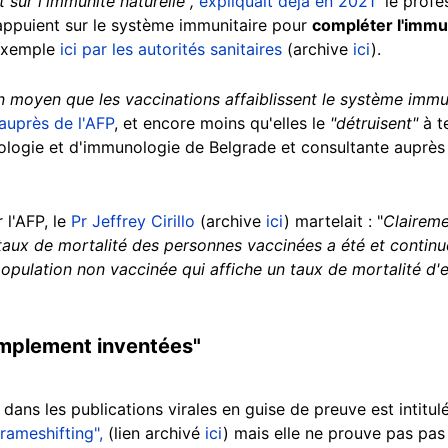
sur l'immunité naturelle",
expliquait déjà en 2021
le profe
'appuient sur le système immunitaire pour
compléter l'immu
 exemple
ici par les autorités sanitaires
(archive
ici
).
un moyen que les vaccinations affaiblissent le système immun
auprès de l'AFP
, et encore moins qu'elles le
"détruisent"
à t
biologie et d'immunologie de Belgrade et consultante auprès
 l'AFP, le
Pr Jeffrey Cirillo
(archive
ici
) martelait : "
Claireme
 taux de mortalité des personnes vaccinées a été et continue 
population non vaccinée qui affiche un taux de mortalité d'e
implement inventées"
dans les publications virales en guise de preuve est intitu
ameshifting",
(lien archivé
ici
) mais elle ne prouve pas pa