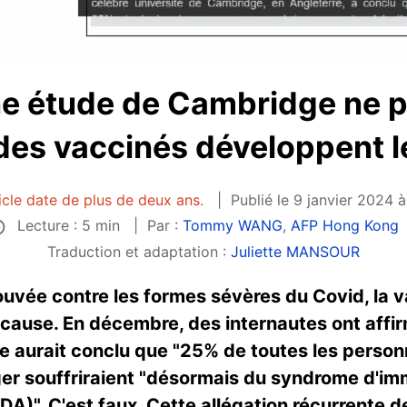
ne étude de Cambridge ne 
es vaccinés développent l
icle date de plus de deux ans.
Publié le 9 janvier 2024 à
Lecture : 5 min
Par :
Tommy WANG
,
AFP Hong Kong
Traduction et adaptation :
Juliette MANSOUR
ouvée contre les formes sévères du Covid, la v
 cause. En décembre, des internautes ont affi
ge aurait conclu que "25% de toutes les perso
er souffriraient "désormais du syndrome d'i
IDA)". C'est faux. Cette allégation récurrente 