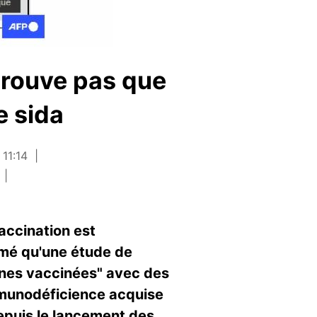
prouve pas que
e sida
 11:14
accination est
rmé qu'une étude de
nnes vaccinées" avec des
mmunodéficience acquise
depuis le lancement des