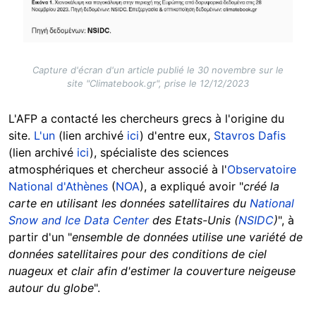
Capture d'écran d'un article publié le 30 novembre sur le
site "Climatebook.gr", prise le 12/12/2023
L'AFP a contacté les chercheurs grecs à l'origine du
site.
L'un
(lien archivé
ici
) d'entre eux,
Stavros Dafis
(lien archivé
ici
), spécialiste des sciences
atmosphériques et chercheur associé à l'
Observatoire
National d'Athènes
(
NOA
), a expliqué avoir "
créé la
carte en utilisant les données satellitaires du
National
Snow and Ice Data Center
des Etats-Unis (
NSIDC
)
", à
partir d'un "
ensemble de données utilise une variété de
données satellitaires pour des conditions de ciel
nuageux et clair afin d'estimer la couverture neigeuse
autour du globe
".