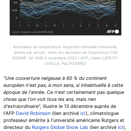
Anomalies de température moyenne mondiale mensuelle,
année par année, selon les données de Copernicus C3S
ECMWF, de 1940 à novembre 2023 ( AFP / Nalini LEPETIT-
CHELLA, Paz PIZARRO)
"
Une couverture neigeuse à 60 % du continent
européen n'est pas, à mon sens, si inhabituelle à cette
époque de l'année. Ce n'est certainement pas quelque
chose que l'on voit tous les ans, mais rien
d'extraordinaire
", illustre le 13 décembre auprès de
l'AFP
David Robinson
(lien archivé
ici
), climatologue
professeur émérite à l'université américaine Rutgers et
directeur du
Rutgers Global Snow Lab
(lien archivé
ici
),