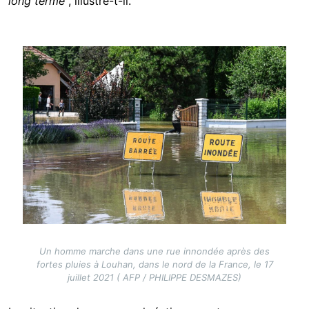
long terme
", illustre-t-il.
Image
Un homme marche dans une rue innondée après des
fortes pluies à Louhan, dans le nord de la France, le 17
juillet 2021 ( AFP / PHILIPPE DESMAZES)