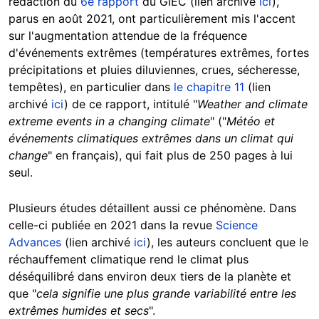
rédaction du
6e rapport
du GIEC (lien archivé
ici
),
parus en août 2021, ont particulièrement mis l'accent
sur l'augmentation attendue de la fréquence
d'événements extrêmes (températures extrêmes, fortes
précipitations et pluies diluviennes, crues, sécheresse,
tempêtes), en particulier dans
le chapitre 11
(lien
archivé
ici
) de ce rapport, intitulé "
Weather and climate
extreme events in a changing climate
" ("
Météo et
événements climatiques extrêmes dans un climat qui
change
" en français), qui fait plus de 250 pages à lui
seul.
Plusieurs études détaillent aussi ce phénomène. Dans
celle-ci publiée en 2021 dans la revue
Science
Advances
(lien archivé
ici
), les auteurs concluent que le
réchauffement climatique rend le climat plus
déséquilibré dans environ deux tiers de la planète et
que "
cela signifie une plus grande variabilité entre les
extrêmes humides et secs
".