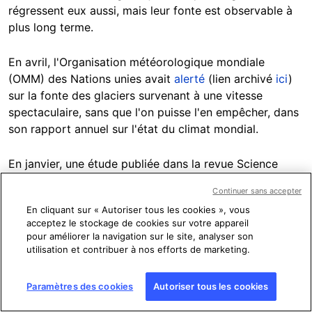
régressent eux aussi, mais leur fonte est observable à
plus long terme.
En avril, l'Organisation météorologique mondiale
(OMM) des Nations unies avait
alerté
(lien archivé
ici
)
sur la fonte des glaciers survenant à une vitesse
spectaculaire, sans que l'on puisse l'en empêcher, dans
son rapport annuel sur l'état du climat mondial.
En janvier, une étude publiée dans la revue Science
avait conclu que la moitié des glaciers sur Terre,
Continuer sans accepter
notamment les plus petits d'entre eux, étaient
En cliquant sur « Autoriser tous les cookies », vous
condamnés à disparaître d'ici la fin du siècle à cause du
acceptez le stockage de cookies sur votre appareil
changement climatique, mais limiter au maximum le
pour améliorer la navigation sur le site, analyser son
réchauffement de la planète pourrait encore permettre
utilisation et contribuer à nos efforts de marketing.
de sauver les autres, comme détaillé dans
cette
dépêche
de l'AFP (archivée
ici
).
Paramètres des cookies
Autoriser tous les cookies