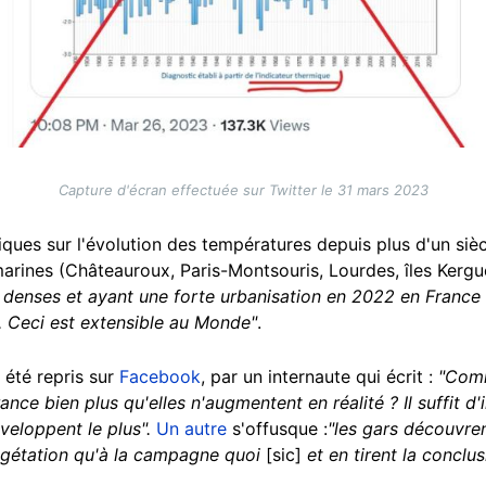
Capture d'écran effectuée sur Twitter le 31 mars 2023
ques sur l'évolution des températures depuis plus d'un sièc
marines (Châteauroux, Paris-Montsouris, Lourdes, îles Kerguel
s denses et ayant une forte urbanisation en 2022 en France 
. Ceci est extensible au Monde"
.
été repris sur
Facebook
, par un internaute qui écrit :
"Comme
ce bien plus qu'elles n'augmentent en réalité ? Il suffit d'
éveloppent le plus".
Un autre
s'offusque :
"les gars découvren
égétation qu'à la campagne quoi
[sic]
et en tirent la conclu