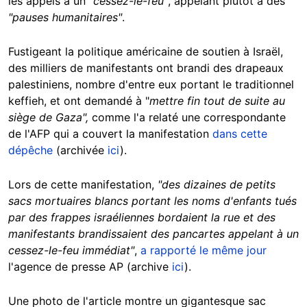
les appels à un
"cessez-le-feu"
, appelant plutôt à des
"pauses humanitaires"
.
Fustigeant la politique américaine de soutien à Israël,
des milliers de manifestants ont brandi des drapeaux
palestiniens, nombre d'entre eux portant le traditionnel
keffieh, et ont demandé à "
mettre fin tout de suite au
siège de Gaza",
comme l'a relaté une correspondante
de l'AFP qui a couvert la manifestation
dans cette
dépêche
(archivée
ici
).
Lors de cette manifestation,
"des dizaines de petits
sacs mortuaires blancs portant les noms d'enfants tués
par des frappes israéliennes bordaient la rue et des
manifestants brandissaient des pancartes appelant à un
cessez-le-feu immédiat"
,
a rapporté le même jour
l'agence de presse AP (archive
ici
).
Une photo de l'article montre un gigantesque sac