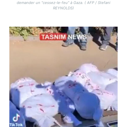
demander un "cessez-le-feu" à Gaza. ( AFP / Stefani
REYNOLDS)
Image