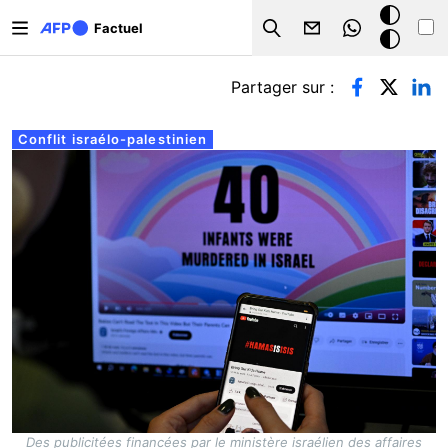
Aller au contenu principal
Mode
Factuel
Search
sombre
Onglets principaux
Partager sur :
Conflit israélo-palestinien
Des publicitées financées par le ministère israélien des affaires