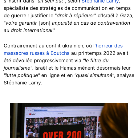
s'inscrit dans
"un seul but"
, selon
Stéphanie Lamy
,
spécialiste des stratégies de communication en temps
de guerre : justifier le "
droit à répliquer
" d'Israël à Gaza,
"
voire garantir
[son]
impunité en cas de contravention
au droit international
."
Contrairement au conflit ukrainien, où
l'horreur des
massacres russes à Boutcha
au printemps 2022 avait
été dévoilée progressivement via
"le filtre du
journalisme",
Israël et le Hamas mènent désormais leur
"lutte politique"
en ligne et en
"quasi simultané"
, analyse
Stéphanie Lamy.
Image