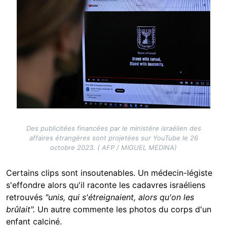
Des publicitées financées par le ministère israélien des
affaires étrangères sont projetées sur YouTube le 26
octobre 2023. ( AFP / MIGUEL MEDINA)
Certains clips sont insoutenables. Un médecin-légiste
s'effondre alors qu'il raconte les cadavres israéliens
retrouvés
"unis, qui s'étreignaient, alors qu'on les
brûlait".
Un autre commente les photos du corps d'un
enfant calciné.