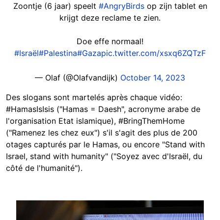
Zoontje (6 jaar) speelt
#AngryBirds
op zijn tablet en
krijgt deze reclame te zien.
Doe effe normaal!
#Israël
#Palestina
#Gaza
pic.twitter.com/xsxq6ZQTzF
— Olaf (@Olafvandijk)
October 14, 2023
Des slogans sont martelés après chaque vidéo:
#HamasIsIsis ("Hamas = Daesh", acronyme arabe de
l'organisation Etat islamique), #BringThemHome
("Ramenez les chez eux") s'il s'agit des plus de 200
otages capturés par le Hamas, ou encore "Stand with
Israel, stand with humanity" ("Soyez avec d'Israël, du
côté de l'humanité").
Image