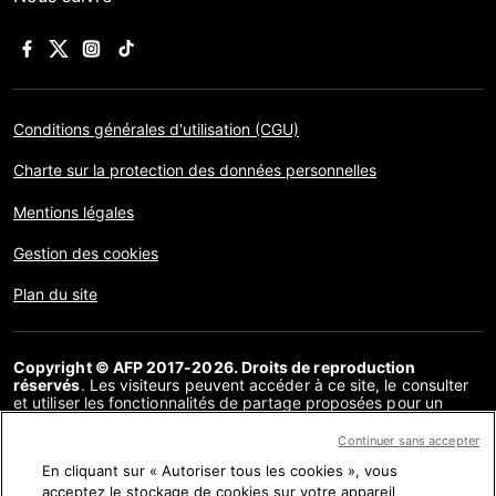
Conditions générales d'utilisation (CGU)
Charte sur la protection des données personnelles
Mentions légales
Gestion des cookies
Plan du site
Copyright © AFP 2017-2026. Droits de reproduction
réservés
. Les visiteurs peuvent accéder à ce site, le consulter
et utiliser les fonctionnalités de partage proposées pour un
usage personnel. Sous cette seule réserve, toute reproduction,
communication au public, distribution de tout ou partie du
Continuer sans accepter
contenu de ce site, par quelque moyen et à quelque fin que ce
En cliquant sur « Autoriser tous les cookies », vous
soit, sans licence spécifique signée avec l’AFP, est interdite. Les
éléments analysés dans le cadre de chaque factuel sont
acceptez le stockage de cookies sur votre appareil