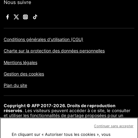
Nous suivre
Conditions générales d'utilisation (CGU)
Charte sur la protection des données personnelles
Mentions légales
Gestion des cookies
Plan du site
Copyright © AFP 2017-2026. Droits de reproduction
réservés
. Les visiteurs peuvent accéder à ce site, le consulter
et utiliser les fonctionnalités de partage proposées pour un
usage personnel. Sous cette seule réserve, toute reproduction,
communication au public, distribution de tout ou partie du
Continuer sans accepter
contenu de ce site, par quelque moyen et à quelque fin que ce
En cliquant sur « Autoriser tous les cookies », vous
soit, sans licence spécifique signée avec l’AFP, est interdite. Les