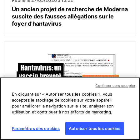
Publié le 27/05/2026 à 13:22
Un ancien projet de recherche de Moderna
suscite des fausses allégations sur le
foyer d'hantavirus
Image
Continuer sans accepter
En cliquant sur « Autoriser tous les cookies », vous
acceptez le stockage de cookies sur votre appareil
pour améliorer la navigation sur le site, analyser son
utilisation et contribuer à nos efforts de marketing.
Publié le 22/05/2026 à 15:02
Hantavirus : l’existence d’un vaccin
Paramètres des cookies
Autoriser tous les cookies
expérimental ravive les théories des