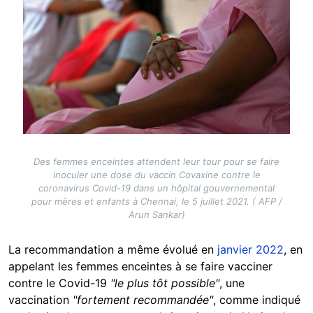
Des femmes enceintes attendent leur tour pour se faire
inoculer une dose du vaccin Covaxine contre le
coronavirus Covid-19 dans un hôpital gouvernemental
pour mères et enfants à Chennai, le 5 juillet 2021. ( AFP /
Arun Sankar)
La recommandation a même évolué en
janvier 2022
, en
appelant les femmes enceintes à se faire vacciner
contre le Covid-19
"le plus tôt possible"
, une
vaccination
"fortement recommandée"
, comme indiqué