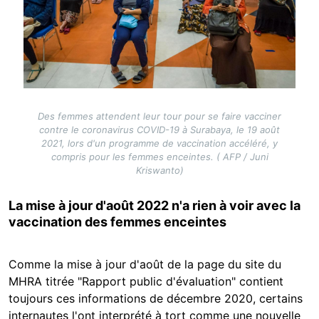
Des femmes attendent leur tour pour se faire vacciner
contre le coronavirus COVID-19 à Surabaya, le 19 août
2021, lors d'un programme de vaccination accéléré, y
compris pour les femmes enceintes. ( AFP / Juni
Kriswanto)
La mise à jour d'août 2022 n'a rien à voir avec la
vaccination des femmes enceintes
Comme la mise à jour d'août de la page du site du
MHRA titrée "Rapport public d'évaluation" contient
toujours ces informations de décembre 2020, certains
internautes l'ont interprété à tort comme une nouvelle