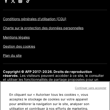
Conditions générales d'utilisation (CGU)
Charte sur la protection des données personnelles
Mentions légales
Gestion des cookies
Plan du site
Copyright © AFP 2017-2026. Droits de reproduction
réservés
. Les visiteurs peuvent accéder à ce site, le consulter
et utiliser les fonctionnalités de partage proposées pour un
usage personnel. Sous cette seule réserve, toute reproduction,
communication au public, distribution de tout ou partie du
Continuer sans accepter
contenu de ce site, par quelque moyen et à quelque fin que ce
En cliquant sur « Autoriser tous les cookies », vous
soit, sans licence spécifique signée avec l’AFP, est interdite. Les
éléments analysés dans le cadre de chaque factuel sont
acceptez le stockage de cookies sur votre appareil
présentés ou font l’objet de liens dans la mesure nécessaire à la
pour améliorer la navigation sur le site, analyser son
bonne compréhension de la vérification de l’information
utilisation et contribuer à nos efforts de marketing.