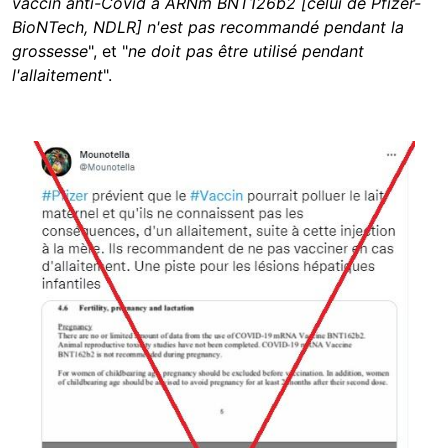
vaccin anti-Covid à ARNm BNT126b2 [celui de Pfizer-
BioNTech, NDLR] n'est pas recommandé pendant la
grossesse
", et
"
ne doit pas être utilisé pendant
l'allaitement
".
Image