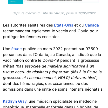
Capture d'écran du site de l'ANSM, prise le 12/05/2022
Les autorités sanitaires des
États-Unis
et du
Canada
recommandent également le vaccin anti-Covid pour
protéger les femmes enceintes.
Une
étude
publiée en mars 2022 portant sur 97.590
personnes dans l'Ontario, au Canada, a indiqué que la
vaccination contre le Covid-19 pendant la grossesse
n'était "
pas associée de manière significative à un
risque accru de résultats péripartum (liés à la fin de la
grossesse et l'accouchement, NDLR) défavorables
",
dont des hémorragies, des césariennes ou des
admissions dans une unité de soins intensifs néonatals.
Kathryn Gray
, une médecin spécialiste en médecine
obstétrique, maternelle et fœtale dans un hôpital de