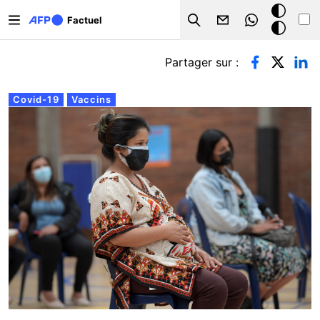
Aller au contenu principal
Mode
Factuel
Search
sombre
Onglets principaux
Partager sur :
Covid-19
Vaccins