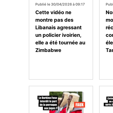
Publié le 30/04/2026 à 09:17
Publ
Cette vidéo ne
No
montre pas des
mo
Libanais agressant
ré
un policier ivoirien,
co
elle a été tournée au
él
Zimbabwe
Ta
Image
Image