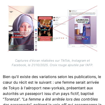
Image
Captures d'écran réalisées sur TikTok, Instagram et
Facebook, le 21/10/2025. Croix rouge ajoutée par l'AFP.
Bien qu'il existe des variations selon les publications, le
cœur du récit est le suivant : une femme serait arrivée
de Tokyo à l'aéroport new-yorkais, présentant aux
autorités un passeport issu d'un pays fictif, baptisé
"
Torenza
". "
La femme a été arrêtée lors des contrôles
des passeports
", prétend la voix off qui accompagne la