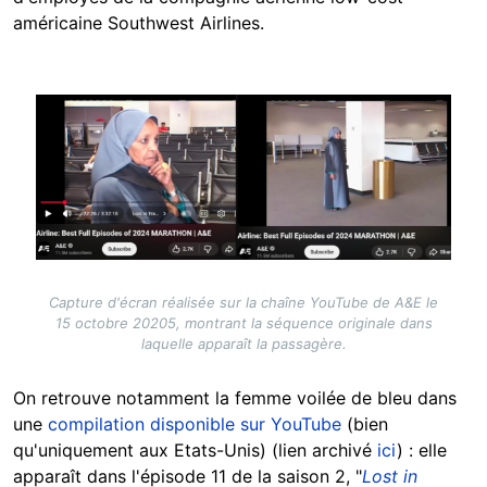
américaine Southwest Airlines.
Image
Capture d'écran réalisée sur la chaîne YouTube de A&E le
15 octobre 20205, montrant la séquence originale dans
laquelle apparaît la passagère.
On retrouve notamment la femme voilée de bleu dans
une
compilation disponible sur YouTube
(bien
qu'uniquement aux Etats-Unis) (lien archivé
ici
) : elle
apparaît dans l'épisode 11 de la saison 2, "
Lost in