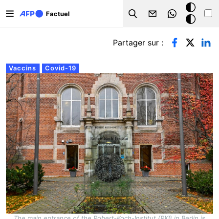
Aller au contenu principal
Mode
Factuel
Search
sombre
Onglets principaux
Partager sur :
Vaccins
Covid-19
The main entrance of the Robert-Koch-Institut (RKI) in Berlin is