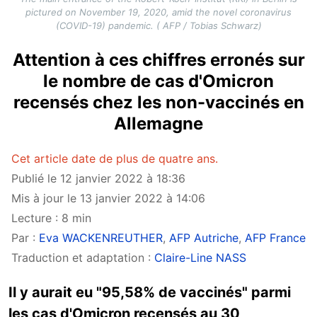
pictured on November 19, 2020, amid the novel coronavirus
(COVID-19) pandemic. ( AFP / Tobias Schwarz)
Attention à ces chiffres erronés sur
le nombre de cas d'Omicron
recensés chez les non-vaccinés en
Allemagne
Cet article date de plus de quatre ans.
Publié le 12 janvier 2022 à 18:36
Mis à jour le 13 janvier 2022 à 14:06
Lecture : 8 min
Par :
Eva WACKENREUTHER
,
AFP Autriche
,
AFP France
Traduction et adaptation :
Claire-Line NASS
Il y aurait eu "95,58% de vaccinés" parmi
les cas d'Omicron recensés au 30