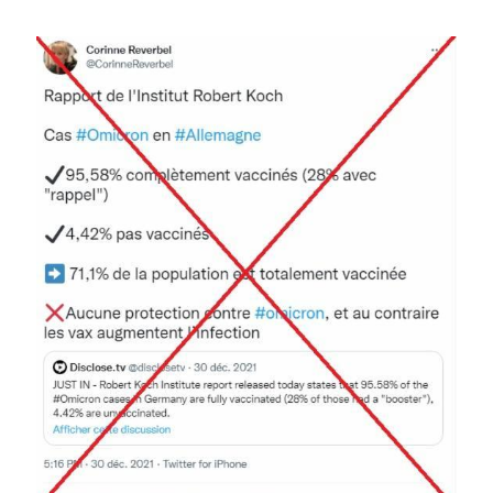
Image