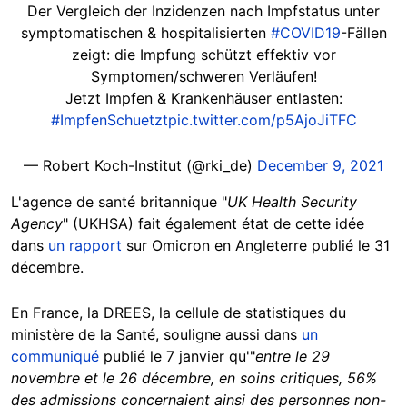
Der Vergleich der Inzidenzen nach Impfstatus unter
symptomatischen & hospitalisierten
#COVID19
-Fällen
zeigt: die Impfung schützt effektiv vor
Symptomen/schweren Verläufen!
Jetzt Impfen & Krankenhäuser entlasten:
#ImpfenSchuetzt
pic.twitter.com/p5AjoJiTFC
— Robert Koch-Institut (@rki_de)
December 9, 2021
L'agence de santé britannique "
UK Health Security
Agency
" (UKHSA) fait également état de cette idée
dans
un rapport
sur Omicron en Angleterre publié le 31
décembre.
En France, la DREES, la cellule de statistiques du
ministère de la Santé, souligne aussi dans
un
communiqué
publié le 7 janvier qu'"
e
ntre le 29
novembre et le 26 décembre, en soins critiques, 56%
des admissions concernaient ainsi des personnes non-