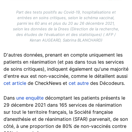
Part des tests positifs au Covid-19, hospitalisations et
entrées en soins critiques, selon le schéma vaccinal,
parmi les 60 ans et plus du 20 au 26 décembre 2021,
selon les données de la Drees (Direction de la recherche,
des études de l'évaluation et des statistiques) ( AFP /
Kenan AUGEARD, Sabrina BLANCHARD)
D'autres données, prenant en compte uniquement les
patients en réanimation (et pas dans tous les services
de soins critiques), indiquent également qu'une majorité
d'entre eux est non-vaccinée, comme le détaillent aussi
cet article
de CheckNews et
cet autre
des Décodeurs.
Dans
une enquête
décomptant les patients présents le
29 décembre 2021 dans 165 services de réanimation
sur tout le territoire français, la Société française
d’anesthésie et de réanimation (SFAR) parvenait, de son
côté, à une proportion de 80% de non-vaccinés contre