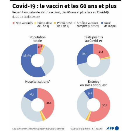
Image