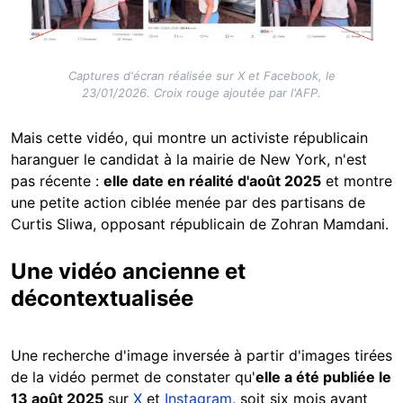
Captures d'écran réalisée sur X et Facebook, le
23/01/2026. Croix rouge ajoutée par l'AFP.
Mais cette vidéo, qui montre un activiste républicain
haranguer le candidat à la mairie de New York, n'est
pas récente :
elle date en réalité d'août 2025
et montre
une petite action ciblée menée par des partisans de
Curtis Sliwa, opposant républicain de Zohran Mamdani.
Une vidéo ancienne et
décontextualisée
Une recherche d'image inversée à partir d'images tirées
de la vidéo permet de constater qu'
elle a été publiée le
13 août 2025
sur
X
et
Instagram
, soit six mois avant