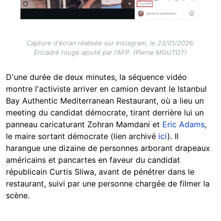
Capture d'écran réalisée sur Instagram, le 23/01/2026.
Encadré rouge ajouté par l'AFP. (Pierre MOUTOT)
D'une durée de deux minutes, la séquence vidéo
montre l'activiste arriver en camion devant le Istanbul
Bay Authentic Mediterranean Restaurant, où a lieu un
meeting du candidat démocrate, tirant derrière lui un
panneau caricaturant Zohran Mamdani et
Eric Adams
,
le maire sortant démocrate (lien archivé
ici
). Il
harangue une dizaine de personnes arborant drapeaux
américains et pancartes en faveur du candidat
républicain Curtis Sliwa, avant de pénétrer dans le
restaurant, suivi par une personne chargée de filmer la
scène.