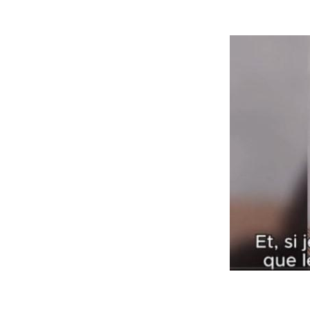
Image