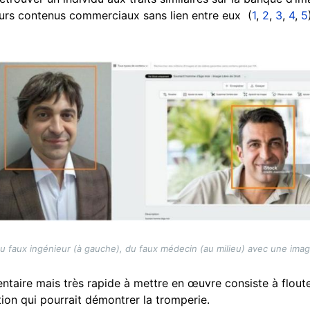
urs contenus commerciaux sans lien entre eux (
1
,
2
,
3
,
4
,
5
 faux ingénieur (à gauche), du faux médecin (au milieu) avec une image l
taire mais très rapide à mettre en œuvre consiste à floute
ion qui pourrait démontrer la tromperie.