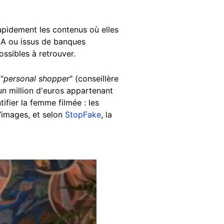
 rapidement les contenus où elles
IA ou issus de banques
ssibles à retrouver.
"
personal shopper
" (conseillère
un million d'euros appartenant
fier la femme filmée : les
’images, et selon
StopFake
, la