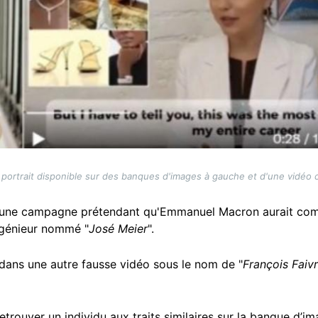
portrait disponible sur des banques d'images à gauche et d'une vidéo ci
, une campagne prétendant qu'Emmanuel Macron aurait co
ngénieur nommé "
José Meier
".
é dans une autre fausse vidéo sous le nom de "
François Faiv
trouver un individu aux traits similaires sur la banque d’i