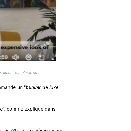
rculant sur X à droite.
mmandé un "
bunker de luxe
"
re
", comme expliqué dans
mages
iStock.
Le même visage