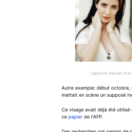
Captures d'écran d'un 
Autre exemple: début octobre
mettait en scène un supposé i
Ce visage avait déjà été utilis
ce
papier
de l'AFP.
Des recherches ont permis de re