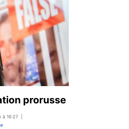
ation prorusse
5 à 16:27
ce