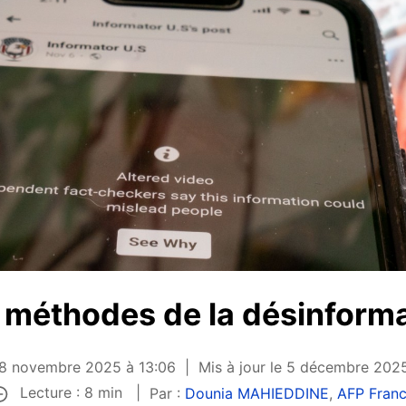
 méthodes de la désinform
 28 novembre 2025 à 13:06
Mis à jour le 5 décembre 202
Lecture : 8 min
Par :
Dounia MAHIEDDINE
,
AFP Fran