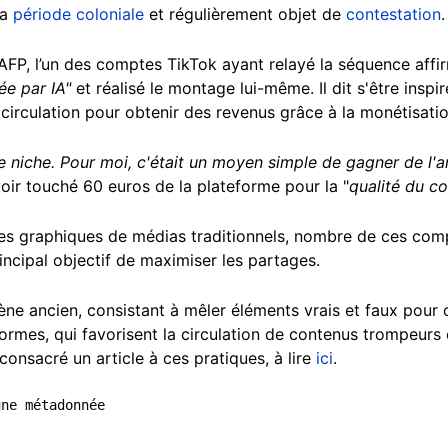
la
période coloniale
et régulièrement objet de
contestation
.
AFP, l’un des comptes TikTok ayant relayé la séquence affi
ée par IA"
et réalisé le montage lui-même. Il dit s'être inspir
n circulation pour obtenir des revenus grâce à la monétisati
te niche. Pour moi, c'était un moyen simple de gagner de l'a
voir touché 60 euros de la plateforme pour la "
qualité du c
odes graphiques de médias traditionnels, nombre de ces com
incipal objectif de maximiser les partages.
ne ancien, consistant à mêler éléments vrais et faux pour c
ormes, qui favorisent la circulation de contenus trompeurs e
consacré un article à ces pratiques, à lire
ici
.
une métadonnée