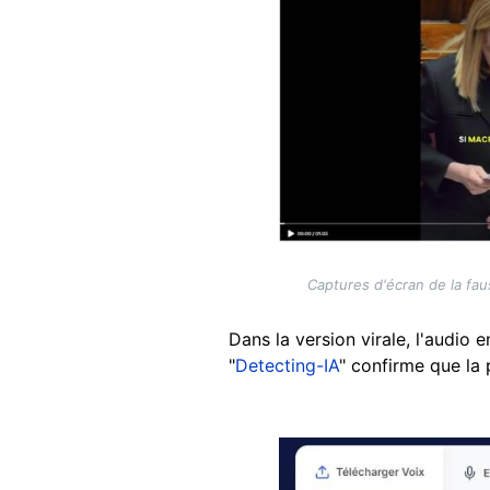
Captures d'écran de la fau
Dans la version virale, l'audio
"
Detecting-IA
" confirme que la 
Image