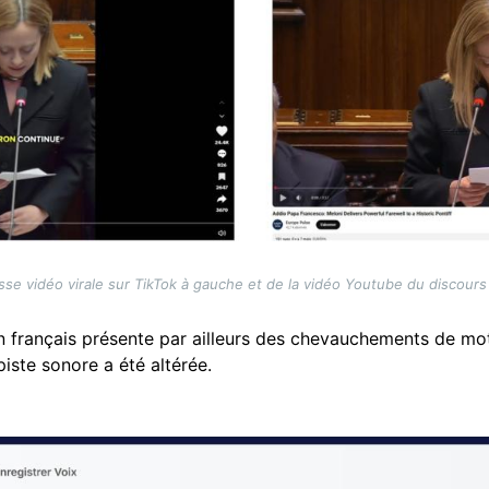
sse vidéo virale sur TikTok à gauche et de la vidéo Youtube du discours 
 en français présente par ailleurs des chevauchements de mot
piste sonore a été altérée.