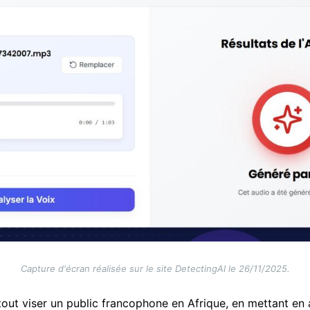
Capture d'écran réalisée sur le site DetectingAI le 26/11/2025.
out viser un public francophone en Afrique, en mettant en 