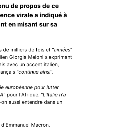
 tenu de propos de ce
ence virale a indiqué à
ent en misant sur sa
de milliers de fois et "
aimées
"
lien Giorgia Meloni s'exprimant
is avec un accent italien,
rançais "
continue ainsi
".
ée européenne pour lutter
FA
" pour l'Afrique. "
L'Italie n'a
t-on aussi entendre dans un
els d'Emmanuel Macron.