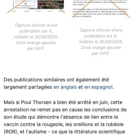
Capture d'écran d'une
Capture d'écran d'une
publication sur X,
publication sur X,
réalisée le 30/09/2025.
réalisée le 30/09/2025.
Croix orange ajoutée
Croix orange ajoutée
par l'AFP.
par l'AFP.
Des publications similaires ont également été
largement partagées
en anglais
et
en espagnol
.
Mais si Poul Thorsen a bien été arrêté en juin, cette
arrestation ne remet pas en cause les conclusions de
son étude qui démontre l'absence de lien entre le
vaccin contre la rougeole, les oreillons et la rubéole
(ROR), et l'autisme - ce que la littérature scientifique