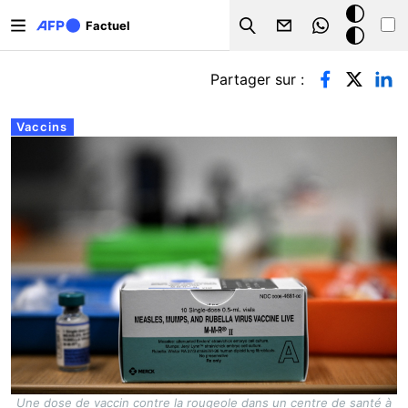
Aller au contenu principal
Mode
Factuel
Search
sombre
Onglets principaux
Partager sur :
Vaccins
Une dose de vaccin contre la rougeole dans un centre de santé à