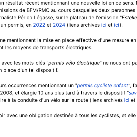
n résultat récent mentionnant une nouvelle loi en ce sens
missions de BFM/RMC au cours desquelles deux personnes
rnaliste Périco Légasse, sur le plateau de l'émission "
Estell
d'un permis, en
2022
et
2024
(liens archivés
ici
et
ici
).
e mentionnent la mise en place effective d'une mesure en c
t les moyens de transports électriques.
 avec les mots-clés "
permis vélo électrique
" ne nous ont p
 place d'un tel dispositif.
urs occurrences mentionnant un "
permis cycliste enfant
"
, f
08, et élargie 10 ans plus tard à travers le dispositif "
sav
ire à la conduite d'un vélo sur la route (liens archivés
ici
et
 voir avec une obligation destinée à tous les cyclistes, et el