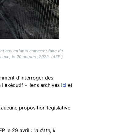
nant aux enfants comment faire du
rance, le 20 octobre 2022. (AFP /
amment d'interroger des
 l'exécutif - liens archivés
ici
et
 aucune proposition législative
P le 29 avril : "
à date, il