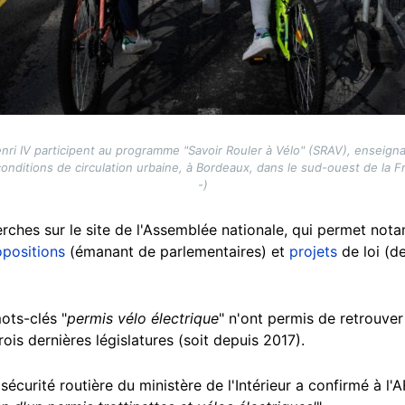
enri IV participent au programme "Savoir Rouler à Vélo" (SRAV), enseig
conditions de circulation urbaine, à Bordeaux, dans le sud-ouest de la F
-)
rches sur le site de l'Assemblée nationale, qui permet not
opositions
(émanant de parlementaires) et
projets
de loi (de
ots-clés "
permis vélo électrique
" n'ont permis de retrouver
ois dernières législatures (soit depuis 2017).
écurité routière du ministère de l'Intérieur a confirmé à l'AF