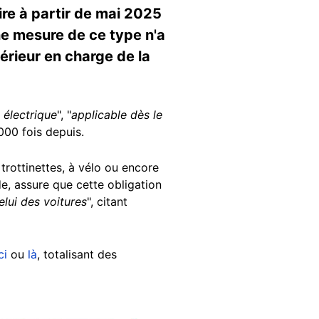
ire à partir de mai 2025
ne mesure de ce type n'a
térieur en charge de la
 électrique
", "
applicable dès le
000 fois depuis.
rottinettes, à vélo ou encore
de, assure que cette obligation
celui des voitures
", citant
ci
ou
là
, totalisant des