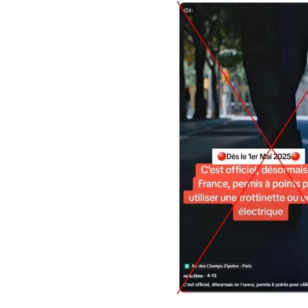
Image