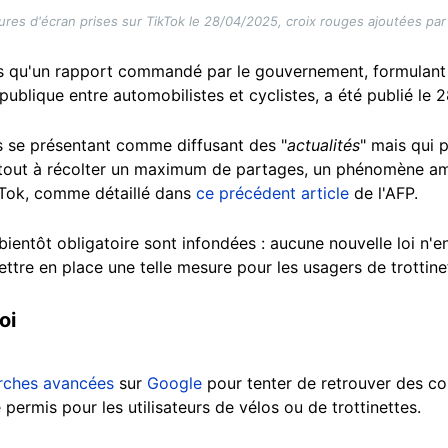
ures d'écran prises sur TikTok le 28/04/2025, croix rouges ajoutées par 
rs qu'un rapport commandé par le gouvernement, formulant
publique entre automobilistes et cyclistes, a été publié le 2
s se présentant comme diffusant des "
actualités
" mais qui 
 tout à récolter un maximum de partages, un phénomène amp
Tok, comme détaillé dans
ce précédent article
de l'AFP.
bientôt obligatoire sont infondées : aucune nouvelle loi n'e
tre en place une telle mesure pour les usagers de trottinet
oi
rches avancées
sur
Google
pour tenter de retrouver des con
 permis pour les utilisateurs de vélos ou de trottinettes.