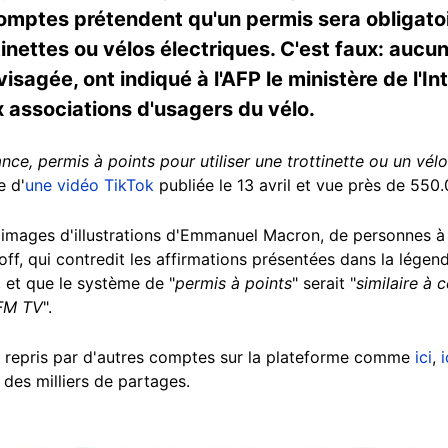
comptes prétendent qu'un permis sera obligato
tinettes ou vélos électriques. C'est faux: aucu
agée, ont indiqué à l'AFP le ministère de l'In
x associations d'usagers du vélo.
ance, permis à points pour utiliser une trottinette ou un vélo
e d'
une vidéo TikTok
publiée le 13 avril et vue près de 550.
 images d'illustrations d'Emmanuel Macron, de personnes à t
 off, qui contredit les affirmations présentées dans la légen
, et que le système de "
permis à points
" serait "
similaire à 
BFM TV
".
repris par d'autres comptes sur la plateforme comme
ici
,
i
 des milliers de partages.