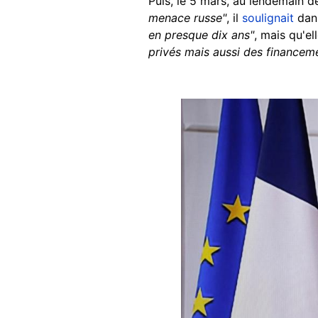
Puis, le 5 mars, au lendemain de
menace russe"
, il
soulignait
dans
en presque dix ans"
, mais qu'el
privés mais aussi des financem
Image