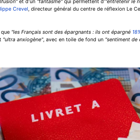
nfusion"
et d'un
"fantasme"
qui permettent d'
"entretenir le 
lippe Crevel
, directeur général du centre de réflexion Le C
x que
"les Français sont des épargnants : ils ont épargné
18
st
"ultra anxiogène"
, avec en toile de fond un
"sentiment de 