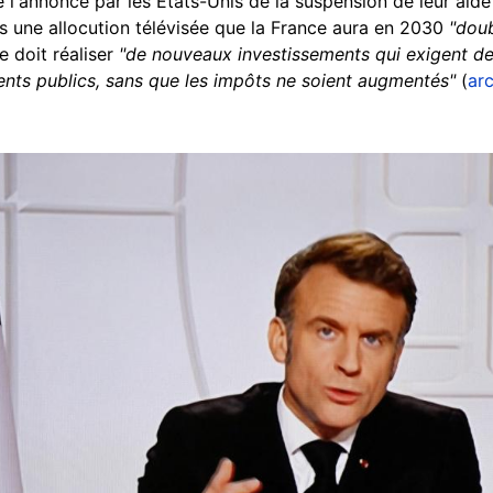
 l'annonce par les Etats-Unis de la suspension de leur aide 
 une allocution télévisée que la France aura en 2030
"dou
le doit réaliser
"de nouveaux investissements qui exigent de
ents publics, sans que les impôts ne soient augmentés"
(
ar