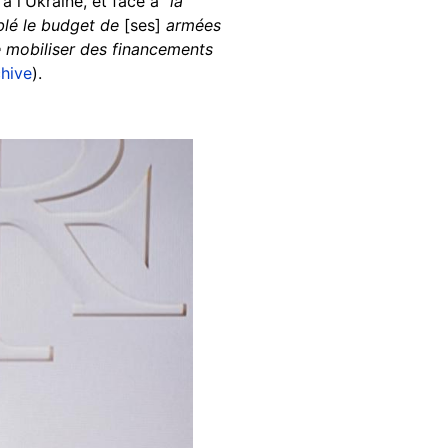
à l'Ukraine, et face à
"la
blé le budget de
[ses]
armées
 mobiliser des financements
chive
).