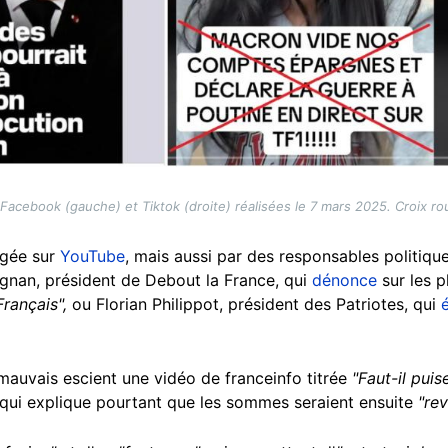
Facebook (gauche) et Tiktok (droite) réalisées le 7 mars 2025. Croix ro
agée sur
YouTube
, mais aussi par des responsables politique
gnan, président de Debout la France, qui
dénonce
sur les p
Français",
ou Florian Philippot, président des Patriotes, qui
mauvais escient une vidéo de franceinfo titrée
"Faut-il pui
 qui explique pourtant que les sommes seraient ensuite
"re