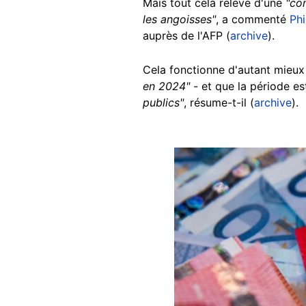
Mais tout cela relève d'une
"co
les angoisses"
, a commenté
Phi
auprès de l'AFP (
archive
).
Cela fonctionne d'autant mieu
en 2024"
- et que la période e
publics"
, résume-t-il (
archive
).
Image