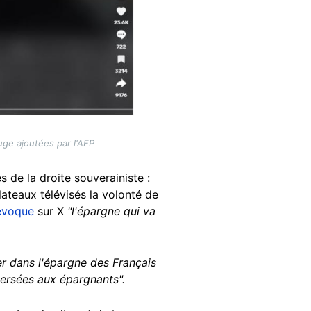
uge ajoutées par l'AFP
s de la droite souverainiste :
lateaux télévisés la volonté de
évoque
sur X
"l'épargne qui va
ser dans l'épargne des Français
versées aux épargnants".