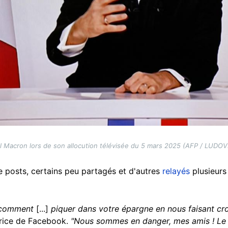
Macron lors de son allocution télévisée du 5 mars 2025 (AFP / LUDO
e posts, certains peu partagés et d'autres
relayés
plusieurs 
é comment
[...]
piquer dans votre épargne en nous faisant cro
trice de Facebook.
"Nous sommes en danger, mes amis ! L