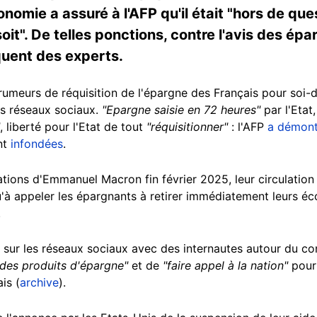
conomie a assuré à l'AFP qu'il était "hors de qu
oit". De telles ponctions, contre l'avis des épa
iquent des experts.
rumeurs de réquisition de l'épargne des Français pour soi-d
es réseaux sociaux.
"Epargne saisie en 72 heures"
par l'Etat
, liberté pour l'Etat de tout
"réquisitionner"
: l'AFP
a démont
nt
infondées
.
tions d'Emmanuel Macron fin février 2025, leur circulation 
qu'à appeler les épargnants à retirer immédiatement leurs 
.
 sur les réseaux sociaux avec des internautes autour du conf
 des produits d'épargne"
et de
"faire appel à la nation"
pou
is (
archive
).