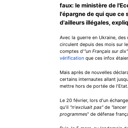
faux: le ministère de l'E
l'épargne de qui que ce s
d'ailleurs illégales, expl
Avec la guerre en Ukraine, des 
circulent depuis des mois sur l
comptes d'
"un Français sur dix"
vérification
que ces infox étaie
Mais après de nouvelles déclara
certains internautes allant jus
mettre hors de portée de l'Etat
Le 20 février, lors d'un échange
qu'il
"n'excluait pas"
de
"lancer
programme
s" de défense frança