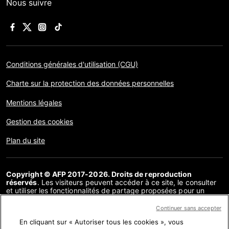
Nous suivre
Conditions générales d'utilisation (CGU)
Charte sur la protection des données personnelles
Mentions légales
Gestion des cookies
Plan du site
Copyright © AFP 2017-2026. Droits de reproduction
réservés
. Les visiteurs peuvent accéder à ce site, le consulter
et utiliser les fonctionnalités de partage proposées pour un
usage personnel. Sous cette seule réserve, toute reproduction,
communication au public, distribution de tout ou partie du
Continuer sans accepter
contenu de ce site, par quelque moyen et à quelque fin que ce
En cliquant sur « Autoriser tous les cookies », vous
soit, sans licence spécifique signée avec l’AFP, est interdite. Les