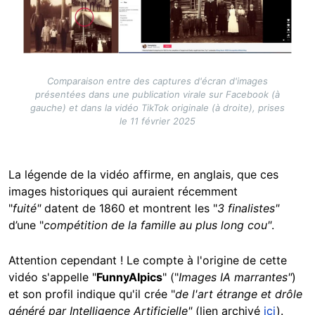
Comparaison entre des captures d'écran d'images
présentées dans une publication virale sur Facebook (à
gauche) et dans la vidéo TikTok originale (à droite), prises
le 11 février 2025
La légende de la vidéo affirme, en anglais, que ces
images historiques qui auraient récemment
"
fuité"
datent de 1860 et montrent les "
3 finalistes"
d’une "
compétition de la famille au plus long cou"
.
Attention cependant ! Le compte à l'origine de cette
vidéo s'appelle "
FunnyAIpics
" ("
Images IA marrantes"
)
et son profil indique qu'il crée "
de l'art étrange et drôle
généré par Intelligence Artificielle"
(lien archivé
ici
).