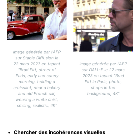
Image générée par l'AFP
sur Stable Diffusion le
22 mars 2023 en tapant
Image générée par l'AFP
"Brad Pitt, street of
sur DALL-E le 22 mars
Paris, early and sunny
2023 en tapant "Brad
morning, holding a
Pitt in Paris, photo,
croissant, near a bakery
shops in the
and old French car,
background, 4K"
wearing a white shirt,
smiling, realistic, 4K"
Chercher des incohérences visuelles