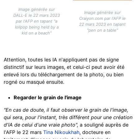
Image générée sur
Image générée sur
DALL-E le 22 mars 2023
Craiyon.com par l'AFP le
par l'AFP en tapant "a
22 mars 2023 en tapant
lolipop being held by a
"pen on a table"
kid on a beach"
Attention, toutes les IA n'appliquent pas de signe
distinctif sur leurs images, et celui-ci peut avoir été
enlevé lors du téléchargement de la photo, ou bien
rogné ou masqué ensuite.
Regarder le grain de l'image
"En cas de doute, il faut observer le grain de l'image,
qui sera, pour l'instant, très différent pour une création
d'IA de celui d'une vraie photo",
a souligné auprès de
l'AFP le 22 mars
Tina Nikoukhah
, docteure en