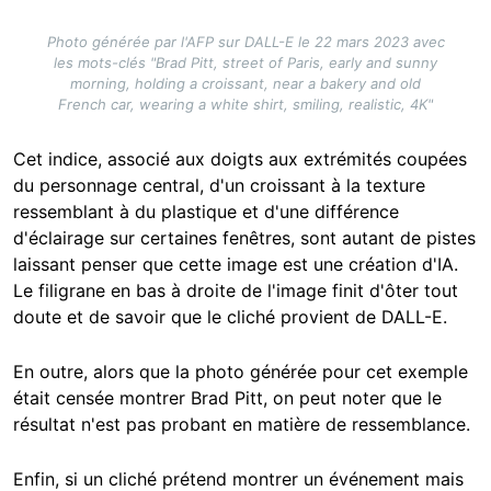
Photo générée par l'AFP sur DALL-E le 22 mars 2023 avec
les mots-clés "Brad Pitt, street of Paris, early and sunny
morning, holding a croissant, near a bakery and old
French car, wearing a white shirt, smiling, realistic, 4K"
Cet indice, associé aux doigts aux extrémités coupées
du personnage central, d'un croissant à la texture
ressemblant à du plastique et d'une différence
d'éclairage sur certaines fenêtres, sont autant de pistes
laissant penser que cette image est une création d'IA.
Le filigrane en bas à droite de l'image finit d'ôter tout
doute et de savoir que le cliché provient de DALL-E.
En outre, alors que la photo générée pour cet exemple
était censée montrer Brad Pitt, on peut noter que le
résultat n'est pas probant en matière de ressemblance.
Enfin, si un cliché prétend montrer un événement mais