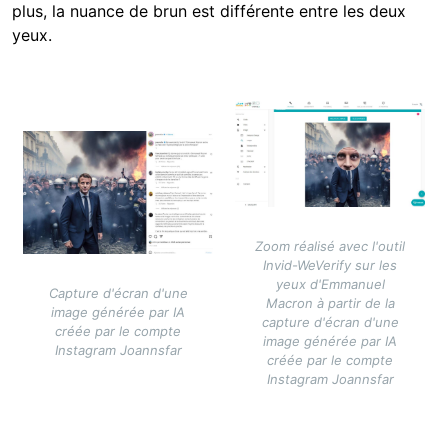
plus, la nuance de brun est différente entre les deux
yeux.
Image
Image
Zoom réalisé avec l'outil
Invid-WeVerify sur les
yeux d'Emmanuel
Capture d'écran d'une
Macron à partir de la
image générée par IA
capture d'écran d'une
créée par le compte
image générée par IA
Instagram Joannsfar
créée par le compte
Instagram Joannsfar