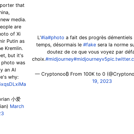
eporter that
hina,
& new media.
eople are
hoto of Xi
L'
#ia
#photo
a fait des progrès démentiels 
ir Putin as
temps, désormais le
#fake
sera la norme su
e Kremlin.
doutez de ce que vous voyez par défau
t, but it's
choix.
#midjourney
#midjourneyv5
pic.twitte
is photo was
y an AI
— Cryptonoo₿ From 100K to 0 (@Crypton
e's why:
19, 2023
/6xqsDLxiMa
orian 小爱
ian)
March
23