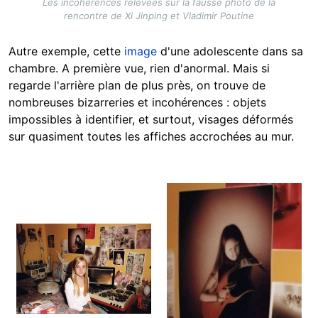
Les incohérences relevées sur la fausse photo de la
rencontre de Xi Jinping et Vladimir Poutine
Autre exemple, cette
image
d'une adolescente dans sa
chambre. A première vue, rien d'anormal. Mais si
regarde l'arrière plan de plus près, on trouve de
nombreuses bizarreries et incohérences : objets
impossibles à identifier, et surtout, visages déformés
sur quasiment toutes les affiches accrochées au mur.
Image
Image