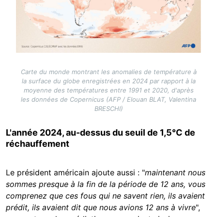
Carte du monde montrant les anomalies de température à
la surface du globe enregistrées en 2024 par rapport à la
moyenne des températures entre 1991 et 2020, d'après
les données de Copernicus (AFP / Elouan BLAT, Valentina
BRESCHI)
L'année 2024, au-dessus du seuil de 1,5°C de
réchauffement
Le président américain ajoute aussi : "
maintenant nous
sommes presque à la fin de la période de 12 ans, vous
comprenez que ces fous qui ne savent rien, ils avaient
prédit, ils avaient dit que nous avions 12 ans à vivre
",