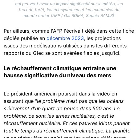
qui peuvent avoir un impact significatif sur la météo, les
feux de forêt, les écosystèmes et les économies du
monde entier (AFP / Gal ROMA, Sophie RAMIS)
Par ailleurs, comme l'AFP l'écrivait déjà dans cette fiche
dédiée publiée en
décembre 2023
, les projections
issues des modélisations utilisées dans les différents
rapports du Giec se sont avérées fiables jusqu'ici.
Le réchauffement climatique entraine une
hausse significative du niveau des mers
Le président américain poursuit dans la vidéo en
assurant que "
le problème n'est pas que les océans
s'élèveront d'un quart de pouce dans 500 ans. Le
problème, ce sont les armes nucléaires, c'est le
réchauffement nucléaire. Et ces pauvres idiots parlent
tout le temps du réchauffement climatique. La planète
va se réchauffer au point que les océans s'élèveront