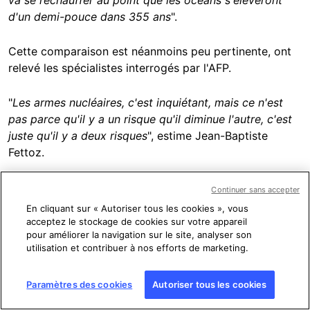
d'un demi-pouce dans 355 ans
".
Cette comparaison est néanmoins peu pertinente, ont
relevé les spécialistes interrogés par l'AFP.
"
Les armes nucléaires, c'est inquiétant, mais ce n'est
pas parce qu'il y a un risque qu'il diminue l'autre, c'est
juste qu'il y a deux risques
", estime Jean-Baptiste
Fettoz.
Comme également déjà détaillé par l'AFP dans
cette
Continuer sans accepter
fiche
, la hausse accélérée du niveau des mers en raison
En cliquant sur « Autoriser tous les cookies », vous
du réchauffement climatique provoqué par l'activité
acceptez le stockage de cookies sur votre appareil
pour améliorer la navigation sur le site, analyser son
humaine est très régulièrement remise en cause par les
utilisation et contribuer à nos efforts de marketing.
climatosceptiques.
Paramètres des cookies
Autoriser tous les cookies
Si le niveau des mers varie sur de grandes échelles de
temps depuis des centaines de millions d’années,