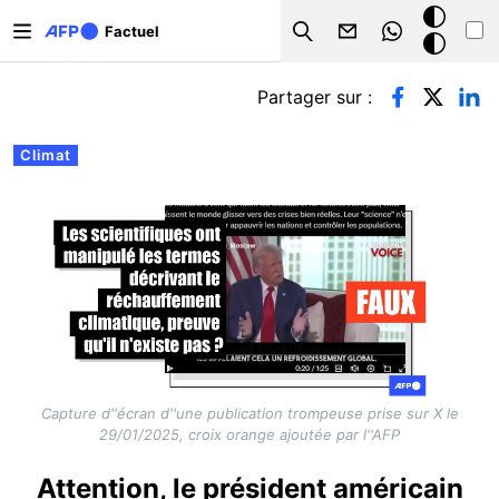
Aller au contenu principal
Mode
Factuel
Search
sombre
Onglets principaux
Partager sur :
Climat
Capture d''écran d''une publication trompeuse prise sur X le
29/01/2025, croix orange ajoutée par l''AFP
Attention, le président américain