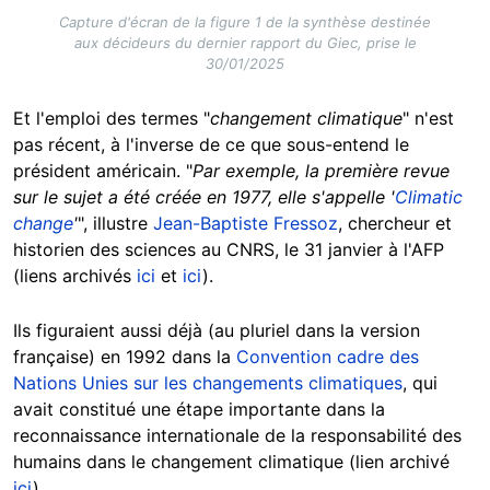
Capture d'écran de la figure 1 de la synthèse destinée
aux décideurs du dernier rapport du Giec, prise le
30/01/2025
Et l'emploi des termes "
changement climatique
" n'est
pas récent, à l'inverse de ce que sous-entend le
président américain. "
Par exemple, la première revue
sur le sujet a été créée en 1977, elle s'appelle '
Climatic
change
'
", illustre
Jean-Baptiste Fressoz
, chercheur et
historien des sciences au CNRS, le 31 janvier à l'AFP
(liens archivés
ici
et
ici
).
Ils figuraient aussi déjà (au pluriel dans la version
française) en 1992 dans la
Convention cadre des
Nations Unies sur les changements climatiques
, qui
avait constitué une étape importante dans la
reconnaissance internationale de la responsabilité des
humains dans le changement climatique (lien archivé
ici
).