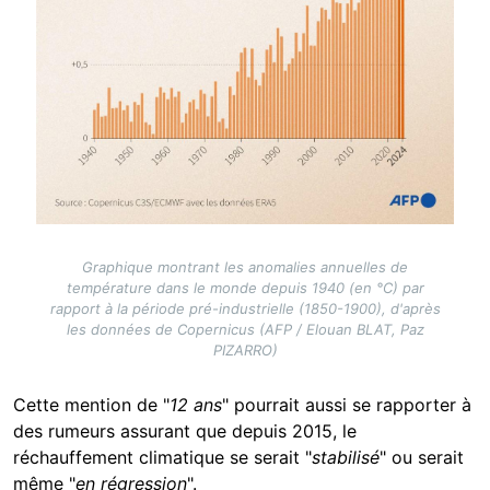
Graphique montrant les anomalies annuelles de
température dans le monde depuis 1940 (en °C) par
rapport à la période pré-industrielle (1850-1900), d'après
les données de Copernicus (AFP / Elouan BLAT, Paz
PIZARRO)
Cette mention de "
12 ans
" pourrait aussi se rapporter à
des rumeurs assurant que depuis 2015, le
réchauffement climatique se serait "
stabilisé
" ou serait
même "
en régression
".