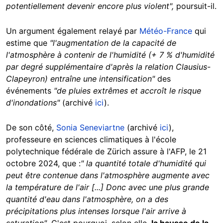
potentiellement devenir encore plus violent",
poursuit-il.
Un argument également relayé par
Météo-France
qui
estime que
"l'augmentation de la capacité de
l'atmosphère à contenir de l'humidité (+ 7 % d'humidité
par degré supplémentaire d'après la relation Clausius-
Clapeyron) entraîne une intensification"
des
événements
"de pluies extrêmes et accroît le risque
d'inondations"
(archivé
ici
).
De son côté,
Sonia Seneviartne
(archivé
ici
),
professeure en sciences climatiques à l'école
polytechnique fédérale de Zürich assure à l'AFP, le 21
octobre 2024, que :
" la quantité totale d'humidité qui
peut être contenue dans l'atmosphère augmente avec
la température de l'air [...] Donc avec une plus grande
quantité d'eau dans l'atmosphère, on a des
précipitations plus intenses lorsque l'air arrive à
saturation"
. C'est pourquoi, selon elle,
la hausse de la