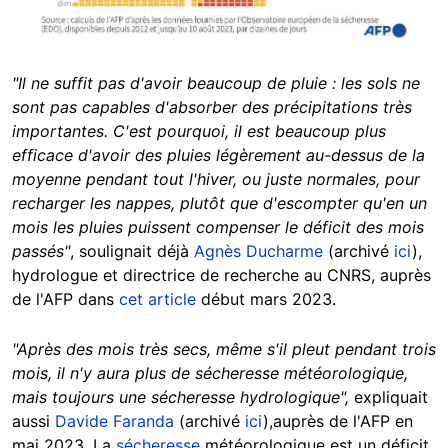
"Il ne suffit pas d'avoir beaucoup de pluie : les sols ne
sont pas capables d'absorber des précipitations très
importantes. C'est pourquoi, il est beaucoup plus
efficace d'avoir des pluies légèrement au-dessus de la
moyenne pendant tout l'hiver, ou juste normales, pour
recharger les nappes, plutôt que d'escompter qu'en un
mois les pluies puissent compenser le déficit des mois
passés"
, soulignait déjà
Agnès Ducharme
(archivé
ici
),
hydrologue et directrice de recherche au CNRS, auprès
de l'AFP dans
cet article
début mars 2023.
"Après des mois très secs, même s'il pleut pendant trois
mois, il n'y aura plus de sécheresse météorologique,
mais toujours une sécheresse hydrologique",
expliquait
aussi
Davide Faranda
(archivé
ici
),auprès de l'AFP en
mai 2023. La
sécheresse
météorologique est un déficit