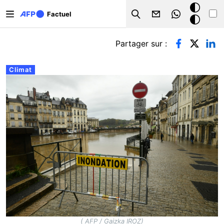
Aller au contenu principal
Mode
Factuel
Search
sombre
Onglets principaux
Partager sur :
Climat
( AFP / Gaizka IROZ)