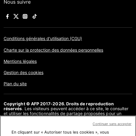
Nous suivre
Conditions générales d'utilisation (CGU)
Charte sur la protection des données personnelles
Mentions légales
Gestion des cookies
Plan du site
Copyright © AFP 2017-2026. Droits de reproduction
réservés
. Les visiteurs peuvent accéder à ce site, le consulter
et utiliser les fonctionnalités de partage proposées pour un
usage personnel. Sous cette seule réserve, toute reproduction,
communication au public, distribution de tout ou partie du
Continuer sans accepter
contenu de ce site, par quelque moyen et à quelque fin que ce
En cliquant sur « Autoriser tous les cookies », vous
soit, sans licence spécifique signée avec l’AFP, est interdite. Les