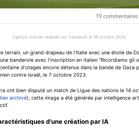
Capture d'écran réalisée sur Facebook le 18 octobre 2024.
 le terrain, un grand drapeau de l'Italie avec une étoile de D
, une banderole avec l'inscription en italien "Ricordiamo gl
a centaine d'otages encore détenus dans la bande de Gaza 
ien contre Israël, le 7 octobre 2023.
rra ont bien disputé un match de Ligue des nations le 14 oct
lien archivé
), cette image a été générée par intelligence art
ctif.
ractéristiques d'une création par IA