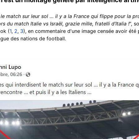
t le match sur leur sol … il y a la France qui flippe pour la p
s du match Italie vs Israël, grazie mille, fratelli d’Italia !
", s
ook (
1
,
2
,
3
), en commentaire d'une image censée avoir été pr
igue des nations de football.