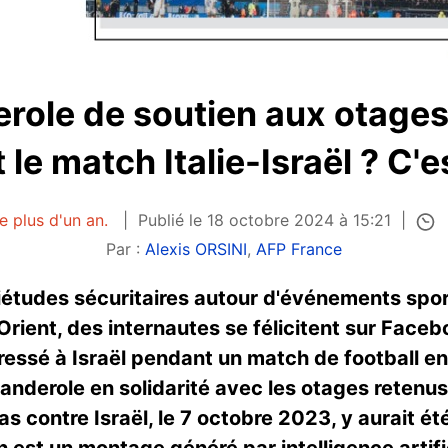
role de soutien aux otages 
le match Italie-Israël ? C'es
e plus d'un an.
Publié le 18 octobre 2024 à 15:21
Par :
Alexis ORSINI
,
AFP France
études sécuritaires autour d'événements sport
Orient, des internautes se félicitent sur Fac
ressé à Israël pendant un match de football en I
banderole en solidarité avec les otages reten
s contre Israël, le 7 octobre 2023, y aurait ét
n est un montage généré par intelligence artifi