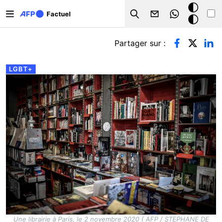
Aller au contenu principal
Mode
Factuel
Search
sombre
Onglets principaux
Partager sur :
LGBT+
Une librairie à Paris, le 2 novembre 2020 ( AFP / STEPHANE DE