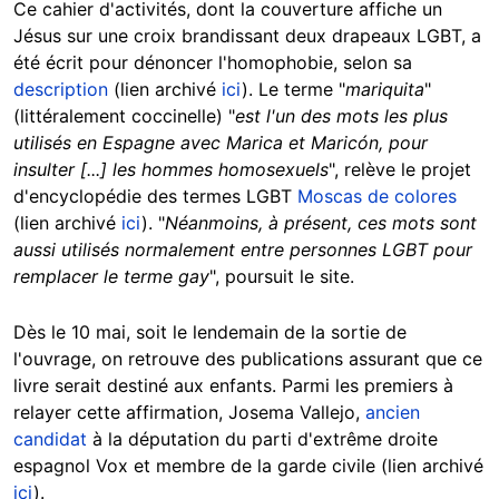
Ce cahier d'activités, dont la couverture affiche un
Jésus sur une croix brandissant deux drapeaux LGBT, a
été écrit pour dénoncer l'homophobie, selon sa
description
(lien archivé
ici
). Le terme "
mariquita
"
(littéralement coccinelle) "
est l'un des mots les plus
utilisés en Espagne avec Marica et Maricón, pour
insulter [...] les hommes homosexuels
", relève le projet
d'encyclopédie des termes LGBT
Moscas de colores
(lien archivé
ici
). "
Néanmoins, à présent, ces mots sont
aussi utilisés normalement entre personnes LGBT pour
remplacer le terme gay
", poursuit le site.
Dès le 10 mai, soit le lendemain de la sortie de
l'ouvrage, on retrouve des publications assurant que ce
livre serait destiné aux enfants. Parmi les premiers à
relayer cette affirmation, Josema Vallejo,
ancien
candidat
à la députation du parti d'extrême droite
espagnol Vox et membre de la garde civile (lien archivé
ici
).