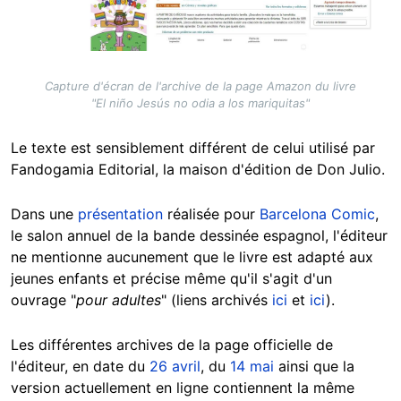
Capture d'écran de l'archive de la page Amazon du livre
"El niño Jesús no odia a los mariquitas"
Le texte est sensiblement différent de celui utilisé par
Fandogamia Editorial, la maison d'édition de Don Julio.
Dans une
présentation
réalisée pour
Barcelona Comic
,
le salon annuel de la bande dessinée espagnol, l'éditeur
ne mentionne aucunement que le livre est adapté aux
jeunes enfants et précise même qu'il s'agit d'un
ouvrage "
pour adultes
" (liens archivés
ici
et
ici
).
Les différentes archives de la page officielle de
l'éditeur, en date du
26 avril
, du
14 mai
ainsi que la
version actuellement en ligne contiennent la même