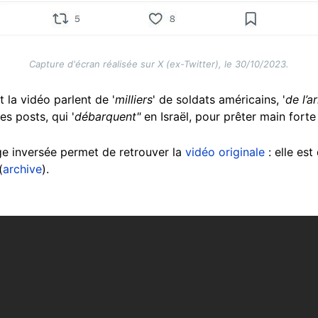
Capture d'écran réalisée sur X (ex-Twitter), le 30/10/2023.
la vidéo parlent de '
milliers
' de soldats américains, '
de l’
les posts, qui '
débarquent"
en Israël, pour prêter main forte
ge inversée permet de retrouver la
vidéo originale
: elle est
(
archive
).