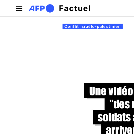
Aller au contenu principal
Factuel
Onglets principaux
Conflit israélo-palestinien