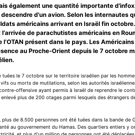
ais également une quantité importante d'infox. 
es descendre d'un avion. Selon les internautes qu
soldats américains arrivant en Israël fin octob
 l’arrivée de parachutistes américains en Rou
e l’OTAN présent dans le pays. Les Américains
sence au Proche-Orient depuis le 7 octobre mai
élien.
 tuées le 7 octobre sur le territoire israélien par les hom
s vifs ou morts de mutilations, selon les autorités israélien
ontre-offensive ayant permis à Israël de reprendre le cont
 enlevé plus de 200 otages parmi lesquels des étrangers de
e, plus de 8.500 personnes ont été tuées dans la bande de 
a Santé au gouvernement du Hamas. Des quartiers entiers y on
ctricité, et plus d'un million de personnes ont été déplacée