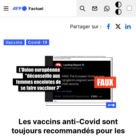
Aller au contenu principal
Mode
Factuel
Search
sombre
Onglets principaux
Partager sur :
Vaccins
Covid-19
Les vaccins anti-Covid sont
toujours recommandés pour les