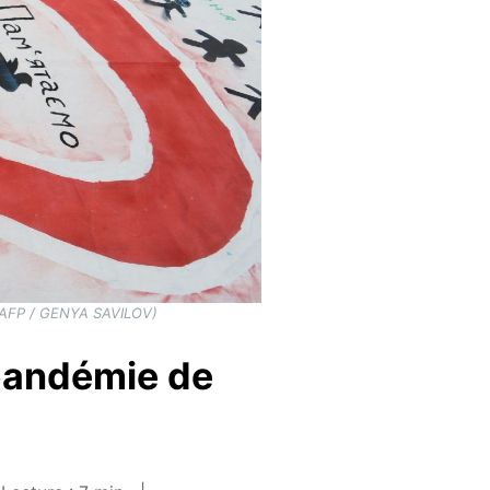
 ( AFP / GENYA SAVILOV)
 pandémie de