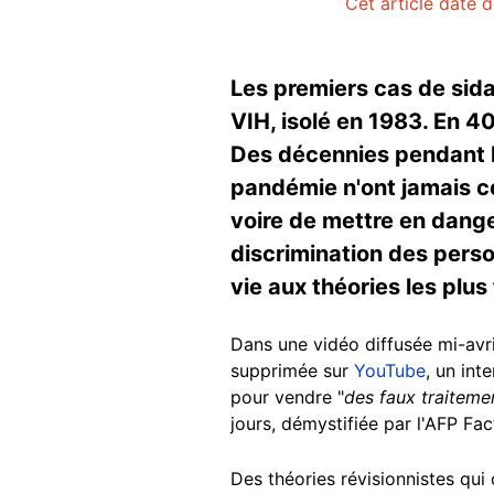
Cet article date d
Les premiers cas de sida
VIH, isolé en 1983. En 4
Des décennies pendant l
pandémie n'ont jamais ce
voire de mettre en dange
discrimination des pers
vie aux théories les plus 
Dans une vidéo diffusée mi-avri
supprimée sur
YouTube
, un int
pour vendre "
des faux traiteme
jours, démystifiée par l'AFP Fa
Des théories révisionnistes qui