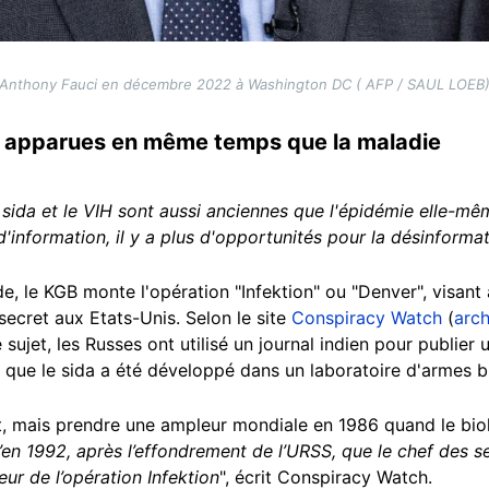
Anthony Fauci en décembre 2022 à Washington DC ( AFP / SAUL LOEB
t apparues en même temps que la maladie
 sida et le VIH sont aussi anciennes que l'épidémie elle-mê
d'information, il y a plus d'opportunités pour la désinforma
e, le KGB monte l'opération "Infektion" ou "Denver", visant à
ecret aux Etats-Unis. Selon le site
Conspiracy Watch
(
arch
 sujet, les Russes ont utilisé un journal indien pour publier 
t que le sida a été développé dans un laboratoire d'armes 
it, mais prendre une ampleur mondiale en 1986 quand le bio
’en 1992, après l’effondrement de l’URSS, que le chef des se
eur de l’opération Infektion
", écrit Conspiracy Watch.