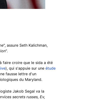
)
me
", assure Seth Kalichman,
tion
".
 faire croire que le sida a été
ive
), qui s'appuie sur une
étude
une fausse lettre d'un
biologiques du Maryland.
logiste Jakob Segal va la
rvices secrets russes, Ev,