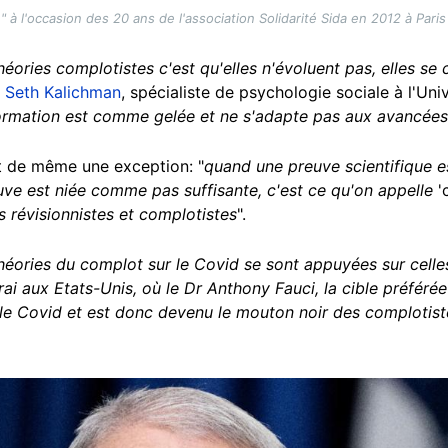
" à l'occasion des 20 ans de l'association Solidarité Sida en 2012 à Pari
héories complotistes c'est qu'elles n'évoluent pas, elles se
r
Seth Kalichman
, spécialiste de psychologie sociale à l'Un
formation est comme gelée et ne s'adapte pas aux avancées 
ut de même une exception: "
quand une preuve scientifique e
uve est niée comme pas suffisante, c'est ce qu'on appelle
'
 révisionnistes et complotistes
".
théories du complot sur le Covid se sont appuyées sur celle
rai aux Etats-Unis, où le Dr Anthony Fauci, la cible préférée
ur le Covid et est donc devenu le mouton noir des complotist