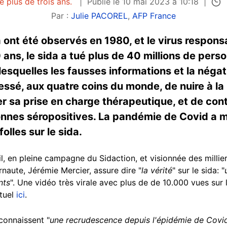
e plus de trois ans.
Publié le 10 mai 2023 à 10:18
Par :
Julie PACOREL
,
AFP France
 ont été observés en 1980, et le virus respons
0 ans, le sida a tué plus de 40 millions de per
esquelles les fausses informations et la néga
ssé, aux quatre coins du monde, de nuire à la 
r sa prise en charge thérapeutique, et de cont
onnes séropositives. La pandémie de Covid a
folles sur le sida.
l, en pleine campagne du Sidaction, et visionnée des millier
ernaute, Jérémie Mercier, assure dire "
la vérité
" sur le sida: "
nts
". Une vidéo très virale avec plus de de 10.000 vues sur
ctuel
ici
.
 connaissent "
une recrudescence depuis l'épidémie de Covi