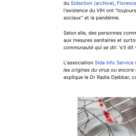
du
Sidaction (archive)
,
Florenc
l'existence du VIH ont "
toujour
sociaux
" et la pandémie.
Selon elle, des personnes comme
aux mesures sanitaires et surto
communauté qui se dit:
's'il di
L'association
Sida Info Service
les origines du virus ou encore 
explique le Dr Radia Djebbar, co
Image