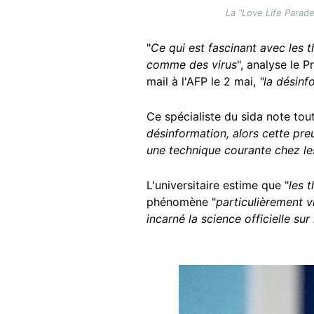
La "Love Life Parade
"
Ce qui est fascinant avec les t
comme des virus
", analyse le P
mail à l'AFP le 2 mai,
"la désin
Ce spécialiste du sida note to
désinformation, alors cette pre
une technique courante chez les
L'universitaire estime que "
les 
phénomène "
particulièrement v
incarné la science officielle s
Image