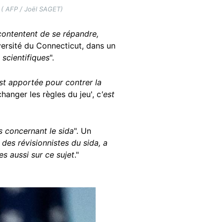
s ( AFP / Joël SAGET)
 contentent de se répandre,
iversité du Connecticut, dans un
scientifiques
".
st apportée pour contrer la
changer les règles du jeu', c
'est
s concernant le sida
". Un
 des révisionnistes du sida, a
es aussi sur ce sujet
."