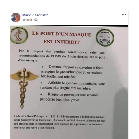
Image