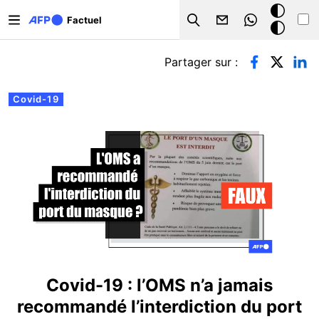
Aller au contenu principal
Mode
Factuel
Search
sombre
Onglets principaux
Partager sur :
Covid-19
Covid-19 : l’OMS n’a jamais
recommandé l’interdiction du port