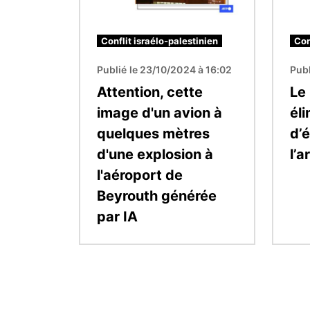
Conflit israélo-palestinien
Con
Publié le 23/10/2024 à 16:02
Publ
Attention, cette
Le
image d'un avion à
éli
quelques mètres
d’
d'une explosion à
l’a
l'aéroport de
Beyrouth générée
par IA