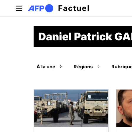
Aller au contenu principal
Factuel
Daniel Patrick 
À la une
Régions
Rubriqu
Image
Image