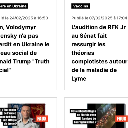
rre en Ukraine
Vaccins
ié le 24/02/2025 à 16:50
Publié le 07/02/2025 à 17:04
n, Volodymyr
L'audition de RFK Jr
lensky n'a pas
au Sénat fait
erdit en Ukraine le
ressurgir les
seau social de
théories
nald Trump "Truth
complotistes autour
ial"
de la maladie de
Lyme
Image