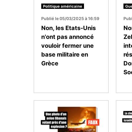
Politique américaine
Gue
Publié le 05/03/2025 à 16:59
Publ
Non, les Etats-Unis
No
n'ont pas annoncé
Ze
vouloir fermer une
int
base militaire en
ré
Grèce
Do
Soc
Image
Image