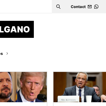
Contact
Search
WHA
GALGANO
es
Image