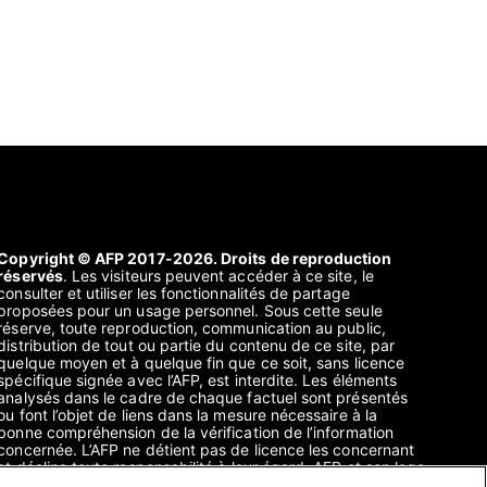
Copyright © AFP 2017-2026. Droits de reproduction
réservés
. Les visiteurs peuvent accéder à ce site, le
consulter et utiliser les fonctionnalités de partage
proposées pour un usage personnel. Sous cette seule
réserve, toute reproduction, communication au public,
distribution de tout ou partie du contenu de ce site, par
quelque moyen et à quelque fin que ce soit, sans licence
spécifique signée avec l’AFP, est interdite. Les éléments
analysés dans le cadre de chaque factuel sont présentés
ou font l’objet de liens dans la mesure nécessaire à la
bonne compréhension de la vérification de l’information
concernée. L’AFP ne détient pas de licence les concernant
et décline toute responsabilité à leur égard. AFP et son logo
sont des marques déposées.