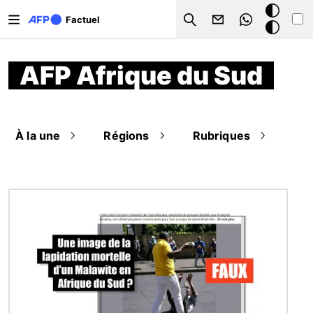
Aller au contenu principal
Mode
Factuel
Search
sombre
AFP Afrique du Sud
À la une
Régions
Rubriques
Image