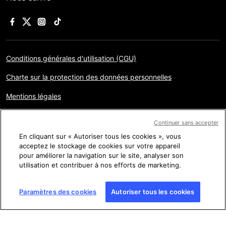
Conditions générales d'utilisation (CGU)
Charte sur la protection des données personnelles
Mentions légales
Gestion des cookies
Continuer sans accepter
Plan du site
En cliquant sur « Autoriser tous les cookies », vous
acceptez le stockage de cookies sur votre appareil
pour améliorer la navigation sur le site, analyser son
utilisation et contribuer à nos efforts de marketing.
Copyright © AFP 2017-2026. Droits de reproduction
réservés
. Les visiteurs peuvent accéder à ce site, le consulter
et utiliser les fonctionnalités de partage proposées pour un
usage personnel. Sous cette seule réserve, toute reproduction,
Paramètres des cookies
Autoriser tous les cookies
communication au public, distribution de tout ou partie du
contenu de ce site, par quelque moyen et à quelque fin que ce
soit, sans licence spécifique signée avec l’AFP, est interdite. Les
éléments analysés dans le cadre de chaque factuel sont