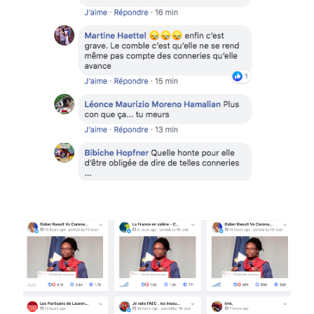
Image