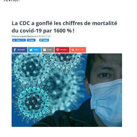
Image