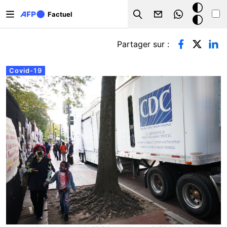
Aller au contenu principal
Mode
Factuel
Search
sombre
Onglets principaux
Partager sur :
Covid-19