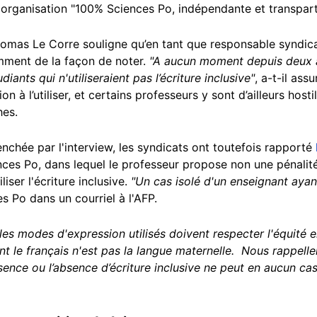
organisation "100% Sciences Po, indépendante et transpart
mas Le Corre souligne qu’en tant que responsable syndical,
amment de la façon de noter.
"A aucun moment depuis deux ans 
ants qui n'utiliseraient pas l’écriture inclusive"
, a-t-il assu
ion à l’utiliser, et certains professeurs y sont d’ailleurs host
hes.
enchée par l'interview, les syndicats ont toutefois rapporté
ences Po, dans lequel le professeur propose non une pénali
liser l'écriture inclusive.
"Un cas isolé d'un enseignant ayan
es Po dans un courriel à l'AFP.
s modes d'expression utilisés doivent respecter l'équité en
nt le français n'est pas la langue maternelle. Nous rappell
sence ou l’absence d’écriture inclusive ne peut en aucun c