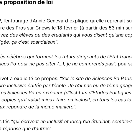
 proposition de loi
P, l’entourage d’Annie Genevard explique qu’elle reprenait s
ure des Pros sur Cnews le 18 février (à partir des 53 min su
ez des élèves ou des étudiants qui vous disent qu'une copi
rigée, ça c'est scandaleux"
.
 célèbres qui forment les futurs dirigeants de l’Etat françai
nces Po pour ne pas citer (...), je ne comprends pas"
, poursu
livet a explicité ce propos:
"Sur le site de Sciences Po Paris i
e inclusive éditée par l’école. Je n’ai pas eu de témoignage
s Sciences Po en extérieur (d’Instituts d’Etudes Politiques 
 copies qu’il valait mieux faire en inclusif, en tous les cas 
 mieux répondre de la même manière"
.
sités
"qui écrivent en inclusif et lorsqu’un étudiant, semble-t-
a réponse que d’autres"
.