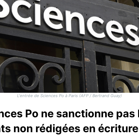
L'entrée de Sciences Po à Paris (AFP / Bertrand Guay)
nces Po ne sanctionne pas 
ts non rédigées en écriture