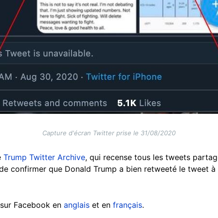
Capture d'écran Twitter prise le 31/08/2020
e
Trump Twitter Archive
, qui recense tous les tweets partag
de confirmer que Donald Trump a bien retweeté le tweet à 
t sur Facebook en
anglais
et en
français
.