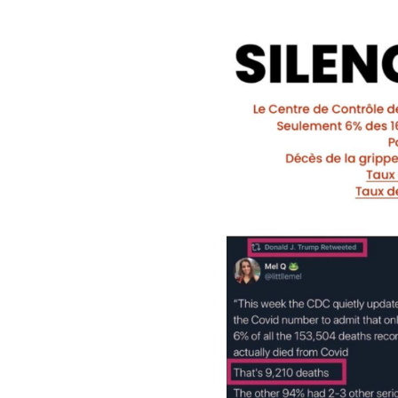
Image