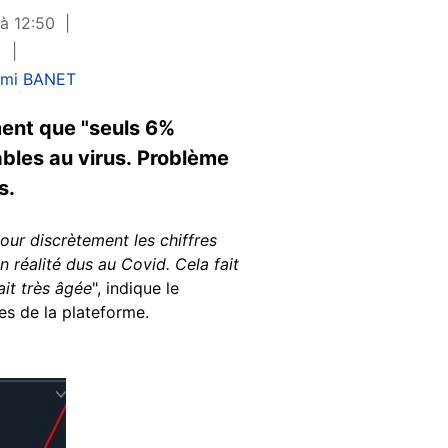
à 12:50
n
mi BANET
ment que "seuls 6%
ables au virus. Problème
s.
jour discrètement les chiffres
réalité dus au Covid. Cela fait
it très âgée
", indique le
es de la plateforme.