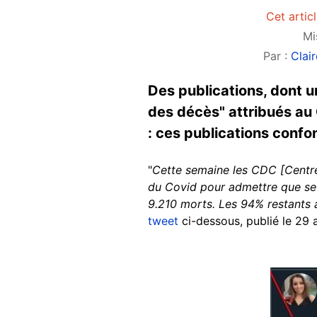
Cet artic
Mi
Par :
Clai
Des publications, dont u
des décès" attribués au 
: ces publications conf
"
Cette semaine les CDC [Centre
du Covid pour admettre que seu
9.210 morts. Les 94% restants 
tweet
ci-dessous, publié le 29 
Image