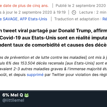
le date de plus de cinq ans.
Publié le 2 septembre 2020 
Lecture : 2 mi
s à jour le 2 septembre 2020 à 19:19
re SAVAGE
,
AFP Etats-Unis
Traduction et adaptation :
Ré
n tweet viral partagé par Donald Trump, affir
Covid-19 aux Etats-Unis sont en réalité imput
ondent taux de comorbidité et causes des décè
s de prévention et de lutte contre les maladies
]
ont mis à 
ls 6% des 153.504 décès recensés [aux Etats-Unis] sont en 
avaient 2-3 autres maladies graves & l'immense majorité éta
août, et depuis
supprimé
par Twitter pour violation des règl