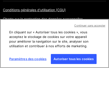
Conditions générales d'utilisation (CGU)
Charte sur la protection des données personnelles
Continuer sans accepter
Mentions légales
En cliquant sur « Autoriser tous les cookies », vous
acceptez le stockage de cookies sur votre appareil
Gestion des cookies
pour améliorer la navigation sur le site, analyser son
Plan du site
utilisation et contribuer à nos efforts de marketing.
Paramètres des cookies
Autoriser tous les cookies
Copyright © AFP 2017-2026. Droits de reproduction
réservés
. Les visiteurs peuvent accéder à ce site, le consulter
et utiliser les fonctionnalités de partage proposées pour un
usage personnel. Sous cette seule réserve, toute reproduction,
communication au public, distribution de tout ou partie du
contenu de ce site, par quelque moyen et à quelque fin que ce
soit, sans licence spécifique signée avec l’AFP, est interdite. Les
éléments analysés dans le cadre de chaque factuel sont
présentés ou font l’objet de liens dans la mesure nécessaire à la
bonne compréhension de la vérification de l’information
concernée. L’AFP ne détient pas de licence les concernant et
décline toute responsabilité à leur égard. AFP et son logo sont
des marques déposées.