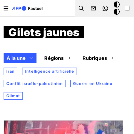
Aller au contenu principal
Mode
Factuel
Search
sombre
Gilets jaunes
À la une
Régions
Rubriques
Iran
Intelligence artificielle
Conflit israélo-palestinien
Guerre en Ukraine
Climat
Image