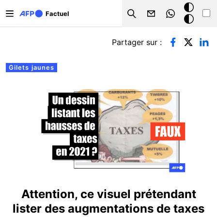
Aller au contenu principal
Mode
Factuel
Search
sombre
Onglets principaux
Partager sur :
Gilets jaunes
Attention, ce visuel prétendant
lister des augmentations de taxes