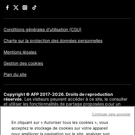
Conditions générales d'utilisation (CGU)
Charte sur la protection des données personnelles
Mentions légales
Gestion des cookies
Plan du site
Copyright © AFP 2017-2026. Droits de reproduction
réservés
. Les visiteurs peuvent accéder à ce site, le consulter
et utiliser les fonctionnalités de partage proposées pour un
usage personnel. Sous cette seule réserve, toute reproduction,
communication au public, distribution de tout ou partie du
Continuer sans accepter
contenu de ce site, par quelque moyen et à quelque fin que ce
En cliquant sur « Autoriser tous les cookies », vous
soit, sans licence spécifique signée avec l’AFP, est interdite. Les
éléments analysés dans le cadre de chaque factuel sont
acceptez le stockage de cookies sur votre appareil
présentés ou font l’objet de liens dans la mesure nécessaire à la
pour améliorer la navigation sur le site, analyser son